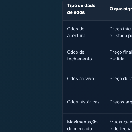
Tipo de dado
O que sign
de odds
Odds de
Preço inic
abertura
é listada p
Odds de
Preço fina
fechamento
partida
Odds ao vivo
Preço dura
Odds históricas
Preços arq
Movimentação
Mudança en
do mercado
e de fech