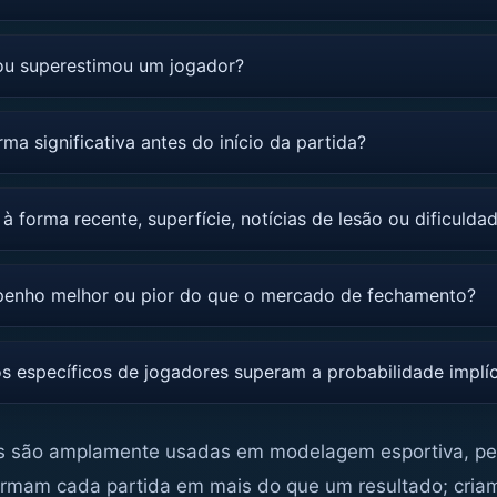
u superestimou um jogador?
a significativa antes do início da partida?
 forma recente, superfície, notícias de lesão ou dificulda
enho melhor ou pior do que o mercado de fechamento?
s específicos de jogadores superam a probabilidade implíc
cas são amplamente usadas em modelagem esportiva, pe
rmam cada partida em mais do que um resultado; criam 