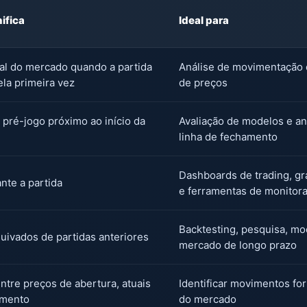
ifica
Ideal para
Your message
ial do mercado quando a partida
Análise de movimentação d
ela primeira vez
de preços
l pré-jogo próximo ao início da
Avaliação de modelos e an
linha de fechamento
Dashboards de trading, gr
nte a partida
e ferramentas de monitor
EN
ES
FR
PT
DE
Backtesting, pesquisa, mo
uivados de partidas anteriores
mercado de longo prazo
tre preços de abertura, atuais
Identificar movimentos fort
amento
do mercado