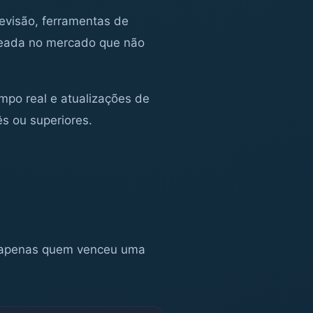
evisão, ferramentas de
seada no mercado que não
×
mpo real e atualizações de
s ou superiores.
o apenas quem venceu uma