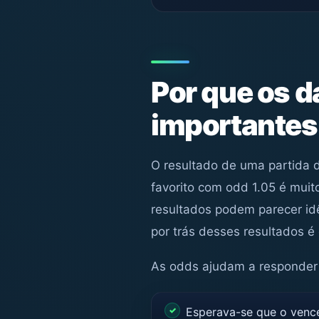
Por que os d
importantes
O resultado de uma partida d
favorito com odd 1.05 é muit
resultados podem parecer id
por trás desses resultados é
As odds ajudam a responder
Esperava-se que o venc