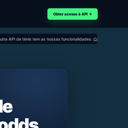
Obter acesso à API →
 ténis tem as nossas funcionalidades.
Contacte-nos
para uma aval
de
 odds