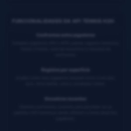
FUNCIONALIDADES DA API TENNIS H2H
Confrontos entre jogadores
Compare jogadores ATP e WTA usando registos históricos
frente a frente, total de encontros e resumos de
confrontos.
Registos por superfície
Analise como dois jogadores atuaram entre si em piso
duro, terra batida, relva e condições indoor.
Encontros recentes
Obtenha confrontos recentes para perceber se os
padrões H2H históricos ainda refletem a forma atual dos
jogadores.