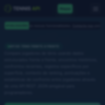
Preços
m as nossas funcionalidades.
Contacte-nos
para uma avaliação.
ATUALIZAÇÕES
API DE TÉNIS FRENTE A FRENTE
Compare jogadores de ténis usando dados
estruturados frente a frente, encontros históricos,
confrontos recentes, registos específicos por
superfície, contexto de ranking, pontuações e
estatísticas de confronto entre jogadores através
de uma API REST JSON amigável para
programadores.