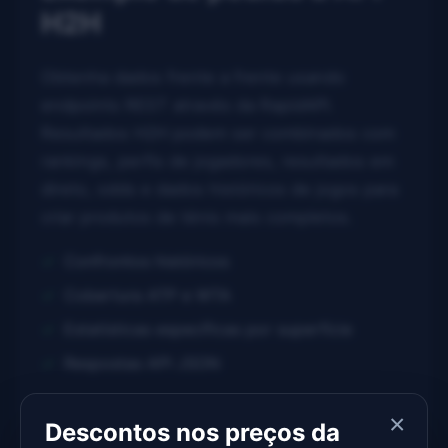
H2H
Obtenha dados frente a frente usando
endpoints REST através da RapidAPI.
Resultados H2H podem ser combinados com
rankings, perfis de jogadores, resultados em
direto, odds e dados históricos de jogos para
criar produtos de ténis mais completos.
Confrontos históricos
Cobertura ATP e WTA
Estatísticas específicas por superfície
Respostas API JSON
×
Descontos nos preços da
curl --request GET \
