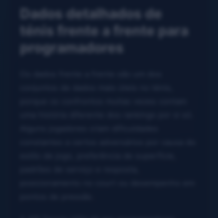
Dados detalhados de
ténis frente a frente para
programadores
Os dados frente a frente são um dos
conjuntos de dados mais úteis no ténis,
porque os confrontos muitas vezes contam
uma história diferente dos rankings por si só.
Alguns jogadores criam dificuldades
constantes a certos adversários por causa do
estilo de jogo, preferência de superfície,
padrões de serviço e resposta,
posicionamento no court ou desempenho em
pontos de pressão.