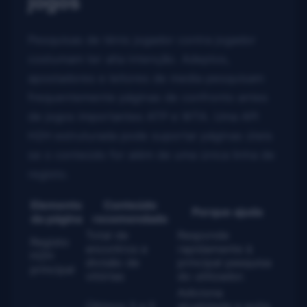
jogos
Pesquisas de ténis jogador contra jogador
costumam ter alta intenção. Adeptos,
apostadores e leitores de media pesquisam
frequentemente páginas de confronto antes
de jogos importantes ATP e WTA. Uma API
H2H estruturada pode suportar páginas úteis
se o conteúdo for além de uma única linha de
registo.
Elemento
Conteúdo
Porque ajuda
da página
recomendado
Total de
Responde
Registo
encontros e
rapidamente à
H2H
divisão de
principal pesquisa
principal
vitórias
do utilizador.
Adiciona
Últimos 3 a 5
atualidade e evita