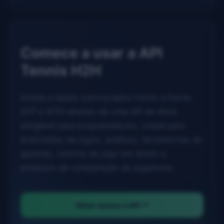
Comece a usar a API
Tennis H2H
Aceda a dados estruturados frente a frente
ATP e WTA através de uma API de ténis
amigável para programadores, criada para
antevisões de jogos, análises, ferramentas de
apostas, centros de jogo em direto e
produtos de comparação de jogadores.
Obter acesso à API ↗