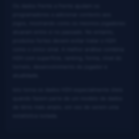
Os dados frente a frente ajudam os
programadores a adicionar contexto aos
jogos, mostrando como os mesmos jogadores
atuaram entre si no passado. No entanto,
produtos fortes devem evitar tratar o H2H
como o único sinal. A melhor análise combina
H2H com superfície, ranking, forma, nível do
torneio, desenvolvimento do jogador e
atualidade.
Isto torna os dados H2H especialmente úteis
quando fazem parte de um modelo de dados
de ténis mais amplo, em vez de serem uma
estatística isolada.