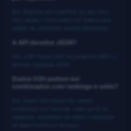
Sim. Registos por superfície em piso duro,
terra batida e relva podem ser usados para
análise de confrontos quando disponíveis.
A API devolve JSON?
Sim. A API Tennis H2H usa endpoints REST e
devolve respostas JSON.
Dados H2H podem ser
combinados com rankings e odds?
Sim. Dados H2H podem ser usados
juntamente com rankings, odds, perfis de
jogadores, resultados em direto e endpoints
de dados históricos de jogos.