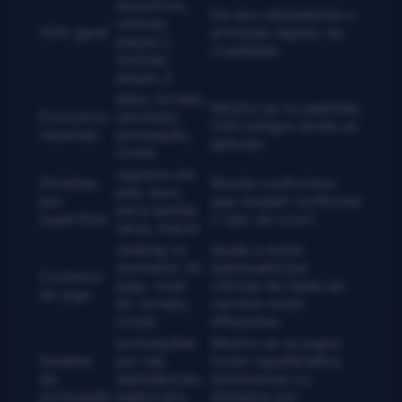
encontros,
Dá aos utilizadores o
vitórias
H2H geral
principal registo da
player_1,
rivalidade.
vitórias
player_2
data, torneio,
Mostra se os padrões
Encontros
vencedor,
H2H antigos ainda se
recentes
pontuação,
aplicam.
ronda
registos em
Divisões
Revela confrontos
piso duro,
por
que mudam conforme
terra batida,
superfície
o tipo de court.
relva, indoor
ranking no
Ajuda a evitar
momento do
sobrevalorizar
Contexto
jogo, nível
vitórias de fases de
do jogo
do torneio,
carreira muito
ronda
diferentes.
pontuações
Mostra se os jogos
Detalhe
por set,
foram equilibrados,
da
desistências,
dominantes ou
pontuação
walkovers,
afetados por