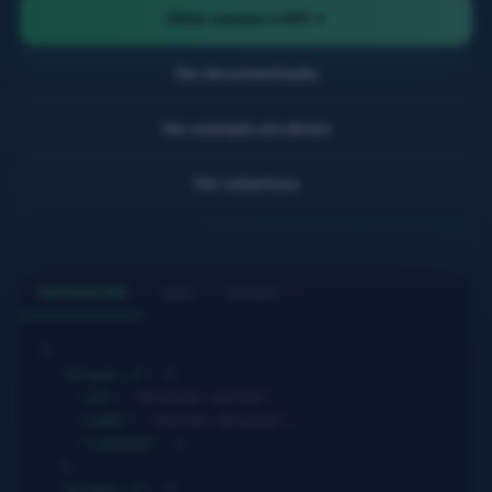
Obter acesso à API →
Ver documentação
Ver exemplo em direto
Ver cobertura
Confronto H2H
JSON
ATP/WTA
{

"player_1"
: {

"id"
: 
"alcaraz-carlos"
,

"name"
: 
"Carlos Alcaraz"
,

"ranking"
: 
2
  },

"player_2"
: {
