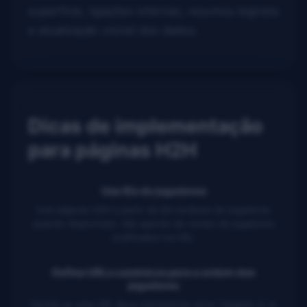
superfície, ligações internas, resumos legíveis
e atualização visível dos dados.
Dicas de implementação
para páginas H2H
Use IDs de jogadores
Crie páginas H2H a partir de IDs estáveis de jogadores
quando disponíveis, não apenas de nomes de jogadores
codificados na URL.
Defina URLs canónicos para a ordem dos
jogadores
Decida se uma URL deve representar tanto “Jogador A vs