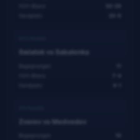
H2H-Bilanz
30-29
Sandplatz
20-9
WTA-Rivalität
Swiatek vs Sabalenka
Begegnungen
11
H2H-Bilanz
7-4
Sandplatz
4-1
ATP-Rivalität
Zverev vs Medvedev
Begegnungen
19