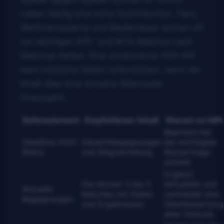
haben häufig eine hohe Suchintention. Fans,
Wettinteressierte und Medienleser suchen oft
vor wichtigen ATP- und WTA-Matches nach
Matchup-Seiten. Eine strukturierte H2H-API
kann nützliche Seiten unterstützen, wenn der
Inhalt über eine einzelne Bilanzzeile
hinausgeht.
Seitenelement
Empfohlener Inhalt
Warum es hilft
Beantwortet
Headline-H2H-
Gesamtbegegnungen
die wichtigste
Bilanz
und Siegverteilung
Nutzerfrage
schnell.
Ergänzt
Die letzten 3 bis 5
Aktualität und
Aktuelle
Matches mit Daten
vermeidet eine
Begegnungen
und Ergebnissen
Überbewertung
alter Historie.