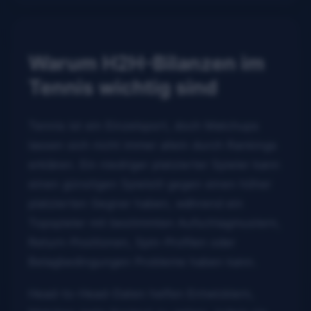
Warum H2H-Bilanzen im
Tennis wichtig sind
Tennis ist ein Einzelsport, doch Matchups
lassen sich nicht immer allein durch Rankings
erklären. Ein niedriger platzierter Spieler kann
einen günstigen Spielstil gegen einen höher
platzierten Gegner haben, während ein
Topspieler mit bestimmten Aufschlagmustern,
Return-Positionen, Spin-Profilen oder
Belagbedingungen Probleme haben kann.
Head-to-Head-Daten helfen Entwicklern,