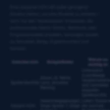
Eine nützliche H2H-API sollte genügend
Struktur bieten, um eine Rivalität zu erklären –
nicht nur den Gesamtstand. Entwickler, die
professionelle Match-Seiten, Wetttools oder
Prognosemodelle erstellen, benötigen Details
zu Aktualität, Belag, Ergebnisverlauf und
Kontext.
Warum es
Datenbereich
Beispielfelder
wichtig ist
Unterstützt
zuverlässige
player_id, Name,
Vergleichsseit
Spieleridentität
Land, aktuelles
und vermeidet
Ranking
doppelte
Spielerprofile.
Gesamtbegegnungen,
Liefert Nutzern
Gesamt-H2H
Siege Spieler 1, Siege
die zentrale