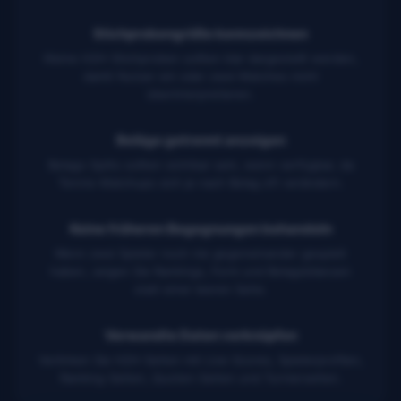
Stichprobengröße kennzeichnen
Kleine H2H-Stichproben sollten klar dargestellt werden,
damit Nutzer ein oder zwei Matches nicht
überinterpretieren.
Beläge getrennt anzeigen
Belags-Splits sollten sichtbar sein, wenn verfügbar, da
Tennis-Matchups sich je nach Belag oft verändern.
Keine früheren Begegnungen behandeln
Wenn zwei Spieler noch nie gegeneinander gespielt
haben, zeigen Sie Rankings, Form und Belagsbilanzen
statt einer leeren Seite.
Verwandte Daten verknüpfen
Verlinken Sie H2H-Seiten mit Live-Scores, Spielerprofilen,
Ranking-Seiten, Quoten-Seiten und Turnierseiten.