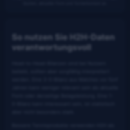
Quoten, aktueller Form und Turnierkontext an.
So nutzen Sie H2H-Daten
verantwortungsvoll
Head-to-Head-Bilanzen sind bei Nutzern
beliebt, sollten aber sorgfältig interpretiert
werden. Eine 3-0-Bilanz aus Matches vor fünf
Jahren kann weniger relevant sein als aktuelle
Form oder derzeitige Belagsleistung. Eine 1-
0-Bilanz kann interessant sein, ist statistisch
aber nicht besonders stark.
Bessere Tennisprodukte verwenden H2H als