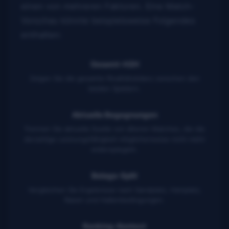
einen von mehreren Faktoren. Eine Match-
Vorschau könnte beispielsweise Folgendes
enthalten:
Gesamt-H2H
Zeigen Sie die gesamte Rivalitätsbilanz zwischen den
beiden Spielern.
Aktuelle Begegnungen
Trennen Sie aktuelle Duelle von älteren Matches, die die
derzeitige Leistungsfähigkeit möglicherweise nicht mehr
widerspiegeln.
Belags-Split
Vergleichen Sie Ergebnisse nach Sandplatz, Hartplatz,
Rasen und Hallenbedingungen.
Ranking-Kontext