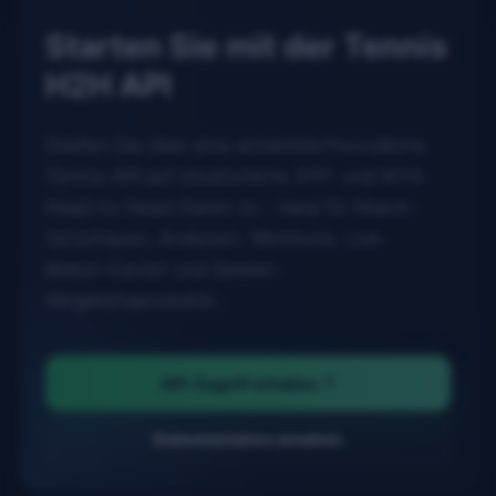
Starten Sie mit der Tennis
H2H API
Greifen Sie über eine entwicklerfreundliche
Tennis-API auf strukturierte ATP- und WTA-
Head-to-Head-Daten zu – ideal für Match-
Vorschauen, Analysen, Wetttools, Live-
Match-Center und Spieler-
Vergleichsprodukte.
API-Zugriff erhalten ↗
Dokumentation ansehen