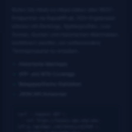
Rufen Sie Head-to-Head-Daten über REST-
Endpunkte via RapidAPI ab. H2H-Ergebnisse
können mit Rankings, Spielerprofilen, Live-
Scores, Quoten und historischen Matchdaten
kombiniert werden, um umfassendere
Tennisprodukte zu erstellen.
Historische Matchups
ATP- und WTA-Coverage
Belagspezifische Statistiken
JSON-API-Antworten
curl --request GET \

  --url https://tennis-api-atp-wta-
itf.p.rapidapi.com/tennis/v2/h2h \
