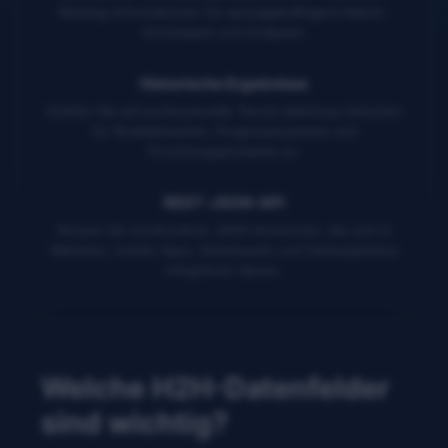
Ranking-Informationen für aussagekräftigere Match-
Vorschauen und Analysen.
Historische Ergebnisse
Greifen Sie auf professionelle Tennis-Matchup-Historien
für Rivalitätsseiten, Prognosesysteme und
Forschungsprodukte zu.
REST-JSON-API
Nutzen Sie strukturierte JSON-Antworten, die sich in
Websites, mobile Apps, Dashboards und Datenpipelines
integrieren lassen.
Welche H2H-Datenfelder
sind wichtig?