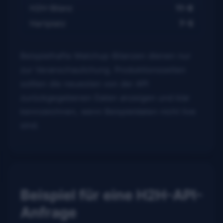
H2H-Bilanz
11-8
Hartplatz
7-5
Beispielhafte Matchup-Bilanzen dienen nur
zur Veranschaulichung. Produktionsseiten
sollten die neuesten von der API
zurückgegebenen Daten anzeigen und klar
kennzeichnen, wenn Beispieldaten nicht live
sind.
Beispiel für eine H2H-API-
Anfrage