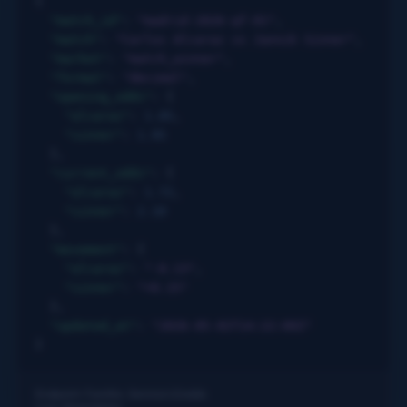
{

"match_id"
: 
"madrid-2026-qf-01"
,

"match"
: 
"Carlos Alcaraz vs Jannik Sinner"
,

"market"
: 
"match_winner"
,

"format"
: 
"decimal"
,

"opening_odds"
: {

"alcaraz"
: 
1.85
,

"sinner"
: 
1.95
  },

"current_odds"
: {

"alcaraz"
: 
1.72
,

"sinner"
: 
2.10
  },

"movement"
: {

"alcaraz"
: 
"-0.13"
,

"sinner"
: 
"+0.15"
  },

"updated_at"
: 
"2026-05-02T14:22:00Z"
}
Endpoint-Familie: /tennis/v2/odds