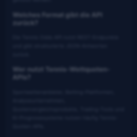
Welches Format gibt die API
zurück?
Die Tennis Odds API nutzt REST-Endpunkte
und gibt strukturierte JSON-Antworten
zurück.
Wer nutzt Tennis-Wettquoten-
APIs?
Sportwettenanbieter, Betting-Plattformen,
Analyseunternehmen,
Quotenvergleichsprodukte, Trading-Tools und
KI-Prognosesysteme nutzen häufig Tennis-
Quoten-APIs.