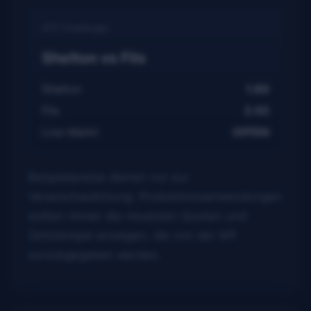
ATP Challenger
Shelton vs Fils
Shelton
1.80
Fils
2.02
Live-Markt
OFFEN
Beispielpreise dienen nur zur
Veranschaulichung. Produktionsanwendungen
sollten immer die neuesten Quoten und
Zeitstempel anzeigen, die von der API
zurückgegeben werden.