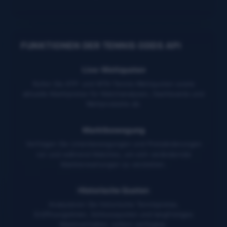
FUNKTIONEN DER TENNIS ODDS API
Live-Wettquoten
Rufen Sie ATP- und WTA-Tennis-Wettquoten sowie
aktuelle Marktpreise für Matchanalysen, Dashboards und
Wettprodukte ab.
Marktbewegung
Verfolgen Sie Linienbewegungen und Preisänderungen
vor und während Matches, um sich verändernde
Markterwartungen zu verstehen.
Historische Quoten
Analysieren Sie historische Tennispreise,
Eröffnungslinien, Schlussquoten und langfristiges
Marktverhalten, sofern verfügbar.