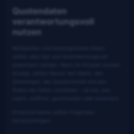
Quotendaten
verantwortungsvoll
nutzen
Wettquoten sind leistungsstarke Daten,
sollten aber klar und verantwortungsvoll
präsentiert werden. Wenn Ihr Produkt Quoten
anzeigt, sollten Nutzer den Markt, den
Zeitstempel, das Quotenformat und den
Status der Daten verstehen – ob live, pre-
match, eröffnet, geschlossen oder historisch.
Entwicklerteams sollten Folgendes
berücksichtigen: