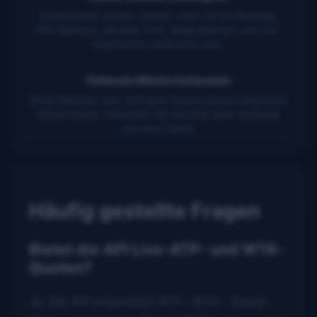
Quotenseiten werden stärker, wenn sie mit Rankings,
H2H-Bilanzen, aktueller Form, Belag-Bilanzen und Live-
Ergebnissen verbunden sind.
Fehlende Märkte behandeln
Einige Matches oder niedrigere Events können begrenzte
Märkte haben. Entwerfen Sie sinnvolle leere Zustände
und klare Labels.
Häufig gestellte Fragen
Bietet die API Live-ATP- und WTA-
Quoten?
Ja. Die API unterstützt ATP-, WTA-, Grand-