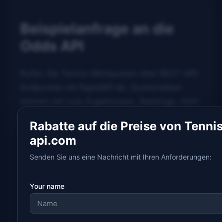
Beispielanfrage an die
Odds API
Rufen Sie Tennis-Wettquoten über REST-API-
Endpunkte mit RapidAPI ab. Quotendaten
können mit Live-Ergebnissen, Rankings, H2H-
Bilanzen und historischen Resultaten
Rabatte auf die Preise von Tenni
kombiniert werden, um stärkere Wett- und
api.com
Analyseprodukte zu erstellen.
Senden Sie uns eine Nachricht mit Ihren Anforderungen:
Live-Quotenfeeds
Historische Preisdaten
Your name
Marktbewegung
JSON-API-Antworten