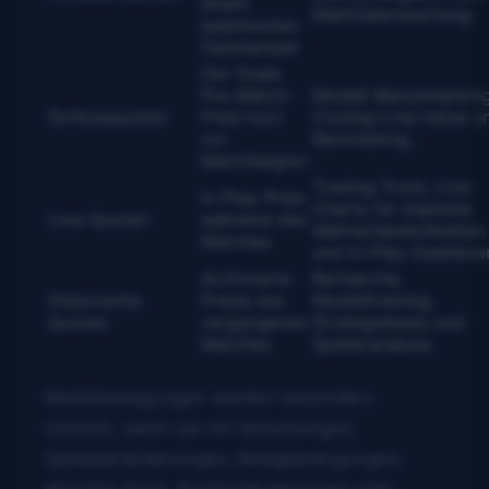
einem
Marktüberwachung.
bestimmten
Zeitstempel
Der finale
Pre-Match-
Modell-Benchmarking
Schlussquoten
Preis kurz
Closing-Line-Value u
vor
Backtesting.
Matchbeginn
Trading-Tools, Live-
In-Play-Preis
Charts für implizite
Live-Quoten
während des
Wahrscheinlichkeiten
Matches
und In-Play-Dashboa
Archivierte
Recherche,
Historische
Preise aus
Modelltraining,
Quoten
vergangenen
Strategietests und
Matches
Spieleranalyse.
Marktbewegungen werden besonders
nützlich, wenn sie mit Verletzungen,
Spielplanänderungen, Belagbedingungen,
aktueller Form, Rankingänderungen oder