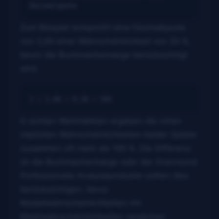
Dezimalquote
Zum Beispiel entspricht eine Dezimalquote
von 2,00 einer Wahrscheinlichkeit von 50 %,
bevor die Buchmachermarge berücksichtigt
wird.
1 / 2.00 = 0.50 = 50%
In echten Wettmärkten ergeben die rohen
impliziten Wahrscheinlichkeiten beider Spieler
zusammen oft mehr als 100 %. Die Differenz
ist die Buchmachermarge oder der Overround.
Professionelle Analyseprodukte sollten dies
berücksichtigen, bevor
Modellwahrscheinlichkeiten mit
Marktwahrscheinlichkeiten verglichen