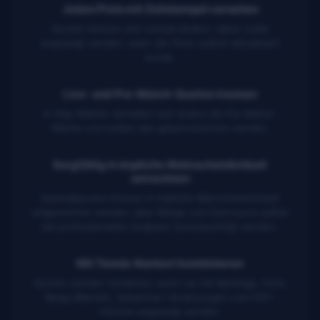
Jeden Preis mit Zeitstempel versehen
Quoten können sich schnell ändern, daher sollte
angezeigt werden, wann der Preis zuletzt aktualisiert
wurde.
Live- und Pre-Match-Quoten trennen
In-Play-Märkte verhalten sich anders als Pre-Match-
Märkte und sollten klar gekennzeichnet werden.
Sorgfältig in implizite Wahrscheinlichkeit
umrechnen
Dezimalquoten können in implizite Wahrscheinlichkeit
umgerechnet werden, aber Marge und Overround sollten
bei professionellen Analysen berücksichtigt werden.
Mit Tennis-Kontext kombinieren
Quoten werden nützlicher, wenn sie mit Rankings, Form,
Belag-Bilanzen, bekannten Verletzungen und H2H-
Historie angezeigt werden.