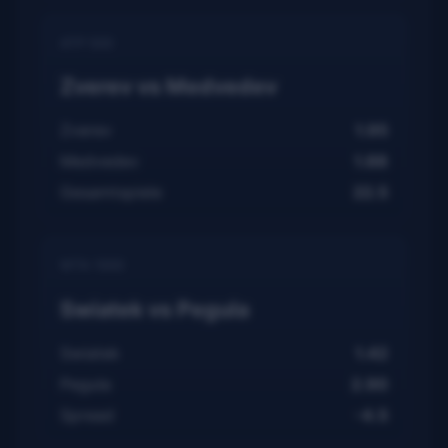
ATP 500
Zverev vs Medvedev
Zverev
1.95
Medvedev
1.88
Gesamtspiele
22.5
WTA 1000
Swiatek vs Pegula
Swiatek
1.42
Pegula
2.90
Spread
-4.5