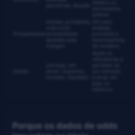
encurtou, se
Movimento
alteração
afastou ou
percentual, direção
permaneceu
estável.
implied_probability,
Útil para
overround,
análises,
Probabilidade
probabilidade
previsões e
ajustada pela
benchmarking
margem
de modelos.
Ajuda os
utilizadores a
pré-jogo, em
perceber se
Estado
direto, suspenso,
um mercado
fechado, liquidado
é atual, em
jogo ou
histórico.
Porque os dados de odds