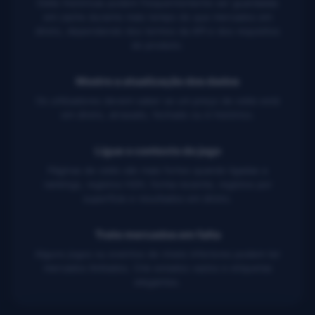
Odds históricas podem frequentemente ser guardadas
em cache durante mais tempo do que mercados em
direto, dependendo dos termos da API e dos requisitos
do produto.
Mostre a atualização dos dados
Os utilizadores devem saber se um preço de odds está
em direto, atrasado, fechado ou é histórico.
Ligue o contexto do jogo
Páginas de odds são mais fortes quando ligadas a
rankings, registos H2H, forma recente, registos por
superfície e resultados em direto.
Trate mercados em falta
Alguns jogos ou eventos de níveis inferiores podem ter
mercados limitados. Crie estados vazios e etiquetas
elegantes.