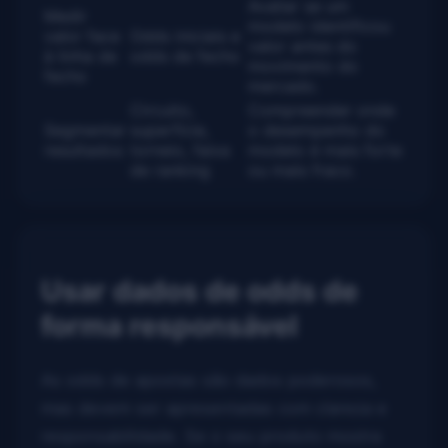
jogos
Avaliar se um
Medir
modelo identificou
valor face
Odds iniciais e
valor antes do
à linha de
odds de fecho
movimento do
fecho
mercado.
Circuito,
Compreender onde
Segmentar
superfície,
o desempenho do
resultados
torneio, faixa
modelo é mais forte
de ranking
ou mais fraco.
Usar dados de odds de
forma responsável
As odds de apostas são dados poderosos,
mas devem ser apresentadas com clareza e