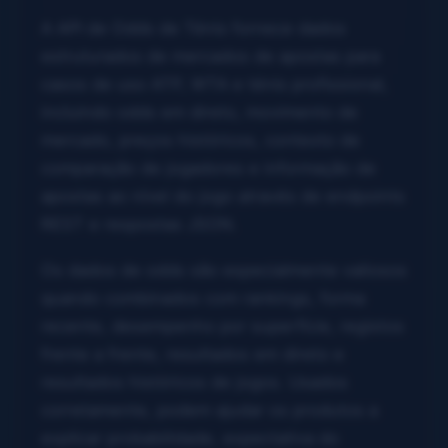
antes e durante o jogo.
A API de Odds de Ténis fornece dados
estruturados de mercados de apostas para
casos de uso ATP, WTA e ténis profissional,
incluindo odds em direto, movimento de
mercado, preços históricos, contexto de
comparação de jogadores e informação de
apostas ao nível do jogo através de endpoints
REST e respostas JSON.
Os dados de odds são especialmente valiosos
quando combinados com rankings, forma
recente, desempenho por superfície, registos
frente a frente, resultados em direto e
resultados históricos de jogos. Usados
corretamente, podem ajudar os produtos a