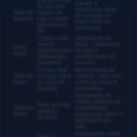
O preço inicial
Estudar a
do mercado
expectativa inicial
Odds de
quando um
do mercado e o
abertura
jogo é listado
preço inicial do
pela primeira
bookmaker.
vez
O preço mais
Dashboards em
recente
direto, comparação
Odds
disponível num
de odds e
atuais
determinado
monitorização de
timestamp
mercado.
O preço final
Benchmarking de
Odds de
pré-jogo perto
modelos, valor face
fecho
do início do
à linha de fecho e
encontro
backtesting.
Ferramentas de
trading, gráficos de
Preço em jogo
Odds em
probabilidade
durante o
direto
implícita em direto e
encontro
dashboards em
jogo.