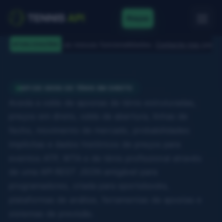
Preços
em as nossas funcionalidades.
Contacte-nos
para uma avaliação.
ATUALIZAÇÕES
API DE ODDS DE TÉNIS EM DIRETO
Aceda a odds de apostas de ténis estruturadas,
preços em direto, odds de abertura, linhas de
fecho, movimento de mercado, probabilidades
implícitas e dados históricos de preços para
eventos ATP, WTA e de ténis profissional através
de uma API REST JSON amigável para
programadores, criada para sportsbooks,
plataformas de análise, ferramentas de apostas e