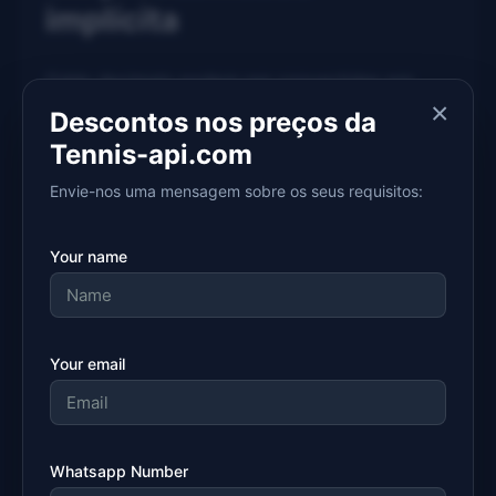
em probabilidade
implícita
Odds decimais podem ser convertidas em
×
Descontos nos preços da
probabilidade implícita usando uma fórmula
Tennis-api.com
simples:
Envie-nos uma mensagem sobre os seus requisitos:
Probabilidade implícita = 1 / odds 
Your name
decimais
Por exemplo, odds decimais de 2.00 implicam
uma probabilidade de 50% antes de
Your email
considerar a margem do bookmaker.
1 / 2.00 = 0.50 = 50%
Whatsapp Number
Em mercados de apostas reais, as