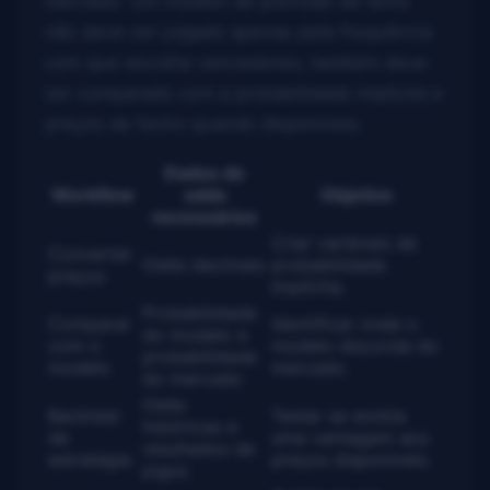
mercado. Um modelo de previsão de ténis
não deve ser julgado apenas pela frequência
com que escolhe vencedores; também deve
ser comparado com a probabilidade implícita e
preços de fecho quando disponíveis.
Dados de
Workflow
odds
Objetivo
necessários
Criar variáveis de
Converter
Odds decimais
probabilidade
preços
implícita.
Probabilidade
Comparar
Identificar onde o
do modelo e
com o
modelo discorda do
probabilidade
modelo
mercado.
do mercado
Odds
Backtest
Testar se existia
históricas e
de
uma vantagem aos
resultados de
estratégia
preços disponíveis.