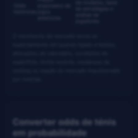
Investigação, treino
Preços
de modelos, teste
Odds
arquivados de
de estratégias e
históricas
jogos
análise de
anteriores
jogadores.
O movimento de mercado torna-se
especialmente útil quando ligado a lesões,
alterações de calendário, condições de
superfície, forma recente, mudanças de
ranking ou reação do mercado impulsionada
por notícias.
Converter odds de ténis