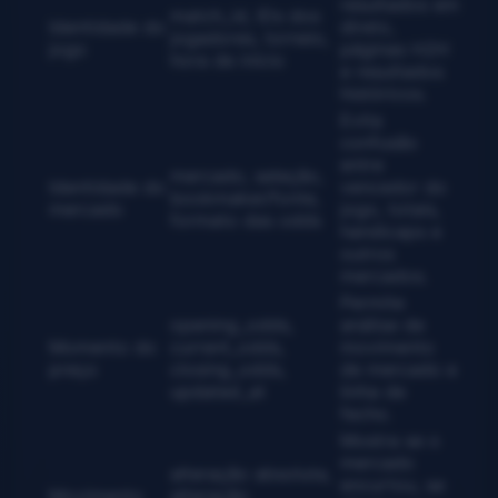
Liga odds a
resultados em
match_id, IDs dos
Identidade do
direto,
jogadores, torneio,
jogo
páginas H2H
hora de início
e resultados
históricos.
Evita
confusão
entre
mercado, seleção,
Identidade do
vencedor do
bookmaker/fonte,
mercado
jogo, totais,
formato das odds
handicaps e
outros
mercados.
Permite
opening_odds,
análise de
Momento do
current_odds,
movimento
preço
closing_odds,
de mercado e
updated_at
linha de
fecho.
Mostra se o
mercado
alteração absoluta,