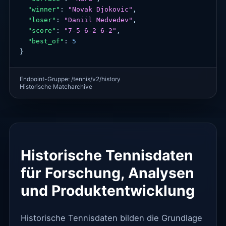
"winner"
: 
"Novak Djokovic"
,

"loser"
: 
"Daniil Medvedev"
,

"score"
: 
"7-5 6-2 6-2"
,

"best_of"
: 
5
}
Endpoint-Gruppe: /tennis/v2/history
Historische Matcharchive
Historische Tennisdaten
für Forschung, Analysen
und Produktentwicklung
Historische Tennisdaten bilden die Grundlage