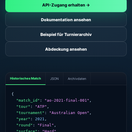
API-Zugang erhalten →
Dokumentation ansehen
Beispiel für Turnierarchiv
Abdeckung ansehen
Historisches Match
JSON
Archivdaten
{

"match_id"
: 
"ao-2021-final-001"
,

"tour"
: 
"ATP"
,

"tournament"
: 
"Australian Open"
,

"year"
: 
2021
,

"round"
: 
"Final"
,

"surface"
: 
"Hard"
,
