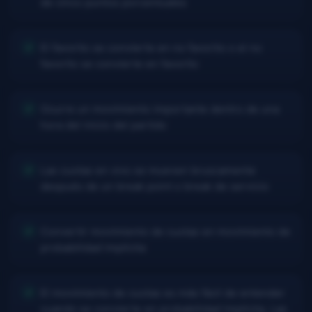
de cinco puntos porcentuales
El favorito se convierte en no favorito o el no
favorito se convierte en favorito
Ocurre un movimiento importante dentro de una
hora del inicio del partido
Las cuotas en vivo se mueven bruscamente
después de un break point o break de servicio
Convertir movimiento de cuotas en movimiento de
probabilidad implícita
El movimiento de cuotas es más fácil de entender
cuando se convierte en probabilidad implícita. Las