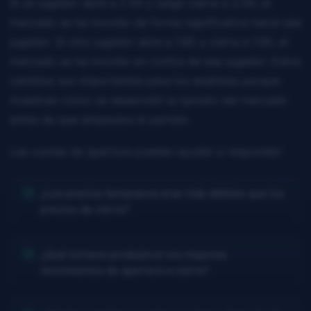
Si un jugador abre a 2.50 y luego cierra a 2.00, el
mercado se ha movido de forma significativa hacia ese
jugador. Si otro jugador abre a 1.60 y cierra a 1.90, el
mercado se ha movido en contra de ese jugador. Estos
cambios son importantes para los analistas porque
muestran cómo se desarrolló la opinión del mercado
antes de que empezara el partido.
Las cuotas de apertura pueden ayudar a responder:
¿Los precios tempranos eran más débiles que los
precios de cierre?
¿Qué torneos produjeron los mayores
movimientos de apertura a cierre?