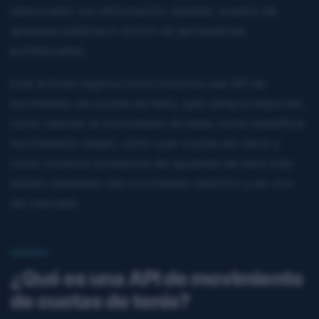
relacionado con información, liquidez, presión de
apuestas públicas o acción de apostadores
profesionales.
Este artículo explica cómo funciona una API de
movimiento de cuotas de tenis, qué campos importan,
cómo rastrear el movimiento de línea, cómo identificar
movimientos steam, cómo usar cuotas de cierre y
cómo construir productos de apuestas de tenis más
sólidos alrededor del movimiento histórico y en vivo
del mercado.
¿Qué es una API de movimiento
de cuotas de tenis?