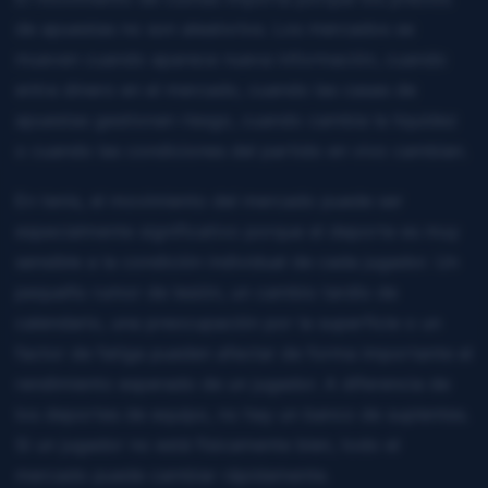
de apuestas no son aleatorios. Los mercados se
mueven cuando aparece nueva información, cuando
entra dinero en el mercado, cuando las casas de
apuestas gestionan riesgo, cuando cambia la liquidez
o cuando las condiciones del partido en vivo cambian.
En tenis, el movimiento del mercado puede ser
especialmente significativo porque el deporte es muy
sensible a la condición individual de cada jugador. Un
pequeño rumor de lesión, un cambio tardío de
calendario, una preocupación por la superficie o un
factor de fatiga pueden afectar de forma importante el
rendimiento esperado de un jugador. A diferencia de
los deportes de equipo, no hay un banco de suplentes.
Si un jugador no está físicamente bien, todo el
mercado puede cambiar rápidamente.