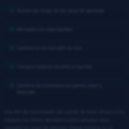
Ajustes de riesgo de las casas de apuestas
Mercados con baja liquidez
Cambios en el marcador en vivo
Tiempos médicos durante un partido
Cambios de momentum en games clave o
tiebreaks
Una API de movimiento de cuotas de tenis ofrece a los
equipos los datos necesarios para estudiar esos
cambios en lugar de adivinar. Puede mostrar si un