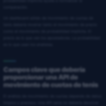
probabilidad implícita ayuda a normalizar la
comparación.
Un dashboard sólido de movimiento de cuotas de
tenis debería mostrar tanto el movimiento de precio
como el movimiento de probabilidad implícita. El
precio es lo que ven los apostadores. La probabilidad
es lo que usan los analistas.
Campos clave que debería
proporcionar una API de
movimiento de cuotas de tenis
El análisis de movimiento de cuotas depende de datos
limpios y precisos. Una API seria no debería devolver