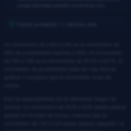
cuotas decimales pueden convertirse con:
implied_probability = 1 / decimal_odds
Un movimiento de 2.50 a 2.00 es un movimiento de
40% de probabilidad implícita a 50%. Un movimiento
de 1.80 a 1.50 es un movimiento de 55.6% a 66.7%. El
movimiento de probabilidad suele ser más fácil de
graficar y comparar que el movimiento bruto de
cuotas.
Esto es especialmente útil en diferentes rangos de
precios. Un movimiento de 10.00 a 8.00 puede parecer
grande en formato de cuotas, mientras que un
movimiento de 1.30 a 1.20 puede parecer pequeño. La