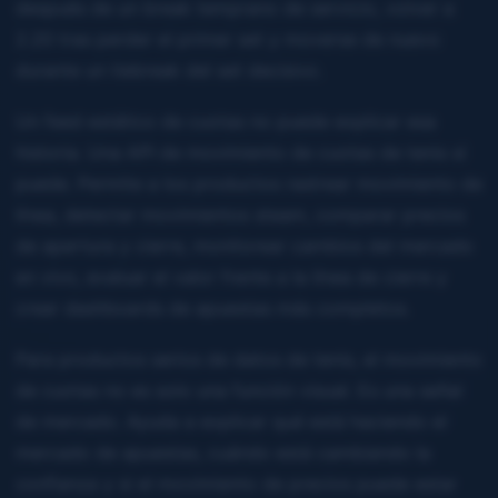
después de un break temprano de servicio, volver a
2.20 tras perder el primer set y moverse de nuevo
durante un tiebreak del set decisivo.
Un feed estático de cuotas no puede explicar esa
historia. Una API de movimiento de cuotas de tenis sí
puede. Permite a los productos rastrear movimiento de
línea, detectar movimientos steam, comparar precios
de apertura y cierre, monitorear cambios del mercado
en vivo, evaluar el valor frente a la línea de cierre y
crear dashboards de apuestas más completos.
Para productos serios de datos de tenis, el movimiento
de cuotas no es solo una función visual. Es una señal
de mercado. Ayuda a explicar qué está haciendo el
mercado de apuestas, cuándo está cambiando la
confianza y si el movimiento de precios puede estar