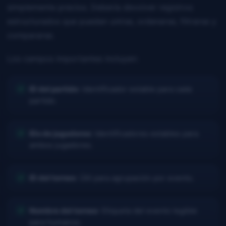
simplemente precios. Debería devolver registros
estructurados que puedan unirse, ordenarse, filtrarse y
compararse.
Los campos importantes incluyen:
ID del partido
: Identificador estable para cada
partido.
IDs de jugadores
: Identificadores estables para
ambos jugadores.
ID del torneo
: Útil para agrupación por evento.
Nombre del torneo
: Etiqueta del evento legible
para humanos.