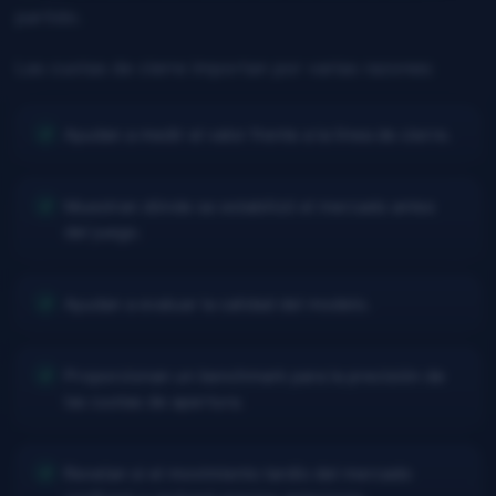
partido.
Las cuotas de cierre importan por varias razones:
Ayudan a medir el valor frente a la línea de cierre.
Muestran dónde se estabilizó el mercado antes
del juego.
Ayudan a evaluar la calidad del modelo.
Proporcionan un benchmark para la precisión de
las cuotas de apertura.
Revelan si el movimiento tardío del mercado