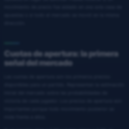
movimiento de precio fue aislado en una sola casa de
apuestas o si todo el mercado se movió en la misma
dirección.
Cuotas de apertura: la primera
señal del mercado
Las cuotas de apertura son los primeros precios
disponibles para un partido. Representan la estimación
inicial del mercado sobre las probabilidades de
victoria de cada jugador. Los precios de apertura son
importantes porque todo movimiento posterior se
mide frente a ellos.