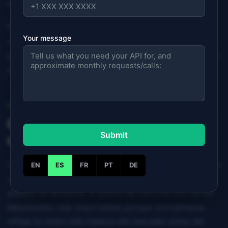
hasta 1.80, la historia es completamente diferente.
Por eso los datos de movimiento de cuotas son más
Your message
valiosos que las cuotas actuales por sí solas. El último
precio es solo un fotograma. Los datos de movimiento
son toda la línea de tiempo.
Cuotas de cierre: el benchmark
clave
Las cuotas de cierre son los últimos precios prepartido
EN
ES
FR
PT
DE
significativos antes de que comience el partido. En
análisis de apuestas, el precio de cierre es uno de los
benchmarks más importantes porque normalmente
refleja la visión más madura del mercado antes del