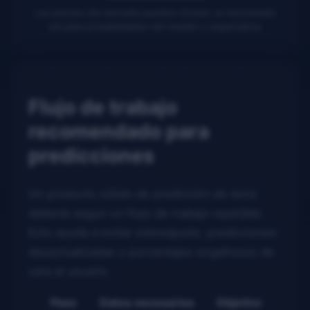
Contexto de cuotas
Los precios del mercado pueden ofrecer un benchmark
útil para probabilidades del modelo y expectativa.
Flujo de trabajo
recomendado para
predicciones
Un producto sólido de predicción de tenis
debería seguir un flujo de trabajo repetible.
Esto ayuda a evitar sobreajuste, predicciones
desactualizadas y porcentajes engañosos de
cara al usuario.