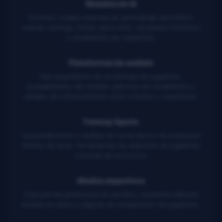
Modelos de IA
Entrena y evalúa sistemas de aprendizaje automático
usando rankings, forma, datos H2H, resultados históricos
y rendimiento por superficie.
Plataformas de análisis
Haz seguimiento de tendencias de jugadores,
probabilidades del modelo, patrones de rendimiento y
señales de enfrentamiento entre circuitos y superficies.
Fantasy Sports
Usa predicciones y análisis de forma dentro de productos
fantasy de tenis, herramientas de selección de jugadores
y previas de concursos.
Medios deportivos
Crea previas predictivas de partidos, contenido editorial
basado en datos y páginas de comparación de jugadores.