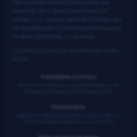
Las funciones de predicción pueden ser
atractivas, pero deben presentarse con
claridad. Los usuarios deberían entender que
las probabilidades son estimaciones basadas
en datos disponibles, no certezas.
Los buenos productos de predicción suelen
incluir:
Probabilidad, no certeza
Muestra los pronósticos como probabilidades y evita
lenguaje que sugiera resultados garantizados.
Factores clave
Explica si el ranking, la superficie, la forma, el H2H o el
contexto de cuotas influyeron en el pronóstico.