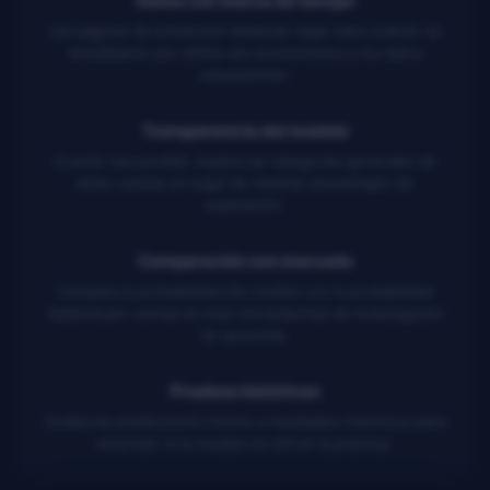
Datos con marca de tiempo
Las páginas de predicción deberían dejar claro cuándo se
actualizaron por última vez el pronóstico y los datos
subyacentes.
Transparencia del modelo
Cuando sea posible, explica las categorías generales de
datos usadas en lugar de mostrar porcentajes sin
explicación.
Comparación con mercado
Compara la probabilidad del modelo con la probabilidad
implícita por cuotas al crear herramientas de investigación
de apuestas.
Pruebas históricas
Evalúa las predicciones frente a resultados históricos para
entender si el modelo es útil en la práctica.