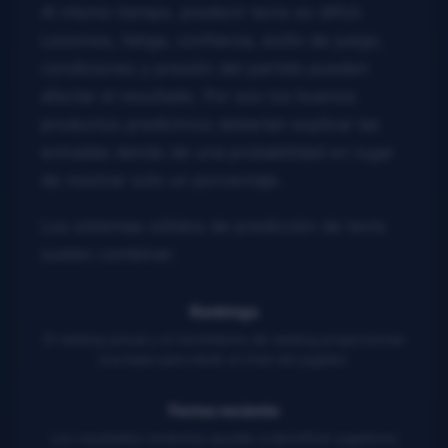
Al mismo tiempo, predecir tenis es difícil.
Lesiones, fatiga, confianza, estilo de juego,
condiciones y presión del partido pueden
afectar el resultado. Por eso los buenos
productos predictivos deberían explicar las
entradas detrás de una probabilidad en lugar
de mostrar solo un porcentaje.
Los sistemas sólidos de predicción de tenis
suelen combinar:
Rankings
El ranking actual y el movimiento de ranking proporcionan
una base para medir el nivel del jugador.
Forma reciente