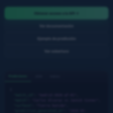
medios y sistemas de IA.
Obtener acceso a la API →
Ver documentación
Ejemplo de predicción
Ver cobertura
Predicciones
JSON
Análisis
{

"match_id"
: 
"madrid-2026-qf-01"
,

"match"
: 
"Carlos Alcaraz vs Jannik Sinner"
,

"surface"
: 
"Tierra batida"
,
