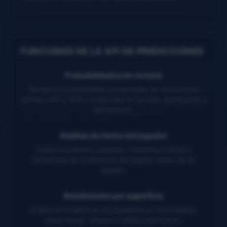
clave y el contexto del enfrentamiento.
FUNCIONES DE LA API DE PREDICCIONES
Probabilidades de victoria
Recupera probabilidades proyectadas de victoria para
partidos ATP y WTA y muéstralas en previas, dashboards y
aplicaciones.
Análisis de forma del jugador
Evalúa resultados recientes, momentum actual y
tendencias de rendimiento del jugador antes de un
partido.
Rendimiento por superficie
Analiza la fortaleza de los jugadores en tierra batida,