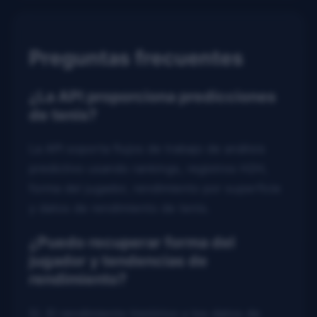
Preguntas frecuentes
¿La API proporciona predicciones
de tenis?
La API soporta flujos de trabajo de análisis
predictivo usando rankings, registros H2H,
forma del jugador, rendimiento por superficie
y datos de rendimiento de tenis.
¿Puedo recuperar forma del
jugador y tendencias de
rendimiento?