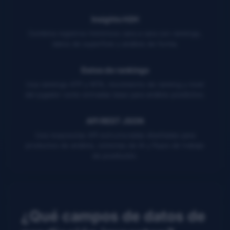
pistas duras, césped y condiciones indoor.
Insights H2H
Combina registros históricos cara a cara con rankings,
datos de superficie y análisis de forma.
Datos de rankings
Usa rankings ATP y WTA, movimiento de ranking y nivel
del jugador como entradas base para análisis predictivo.
API REST JSON
Usa respuestas API estructuradas diseñadas para
productos de análisis, sistemas de IA y flujos de trabajo
de predicción.
¿Qué campos de datos de