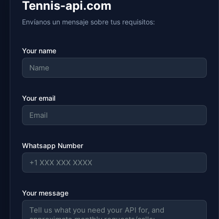
Tennis-api.com
Sabalenka
39%
Envíanos un mensaje sobre tus requisitos:
Forma en tierra batida
Fuerte
Your name
ATP Challenger
Shelton vs Fils
Your email
Shelton
53%
Fils
47%
Tendencia
Partido equilibrado
Whatsapp Number
Las probabilidades de ejemplo son
ilustrativas. Las
aplicaciones de predicción
deberían mostrar los datos de predicción más
Your message
recientes devueltos por la API y evitar