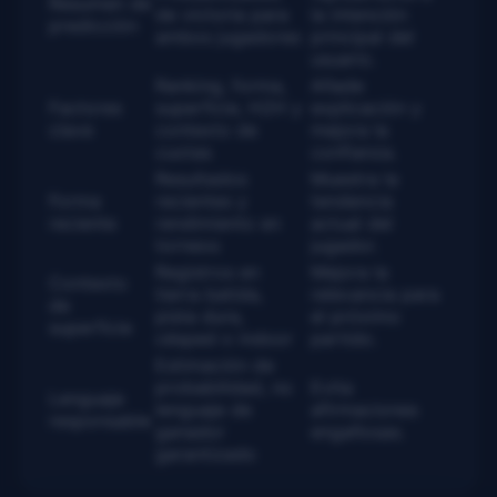
Probabilidades
rápidamente a
Resumen de
de victoria para
la intención
predicción
ambos jugadores
principal del
usuario.
Ranking, forma,
Añade
Factores
superficie, H2H y
explicación y
clave
contexto de
mejora la
cuotas
confianza.
Resultados
Muestra la
Forma
recientes y
tendencia
reciente
rendimiento en
actual del
torneos
jugador.
Registros en
Mejora la
Contexto
tierra batida,
relevancia para
de
pista dura,
el próximo
superficie
césped o indoor
partido.
Estimación de
probabilidad, no
Evita
Lenguaje
lenguaje de
afirmaciones
responsable
ganador
engañosas.
garantizado