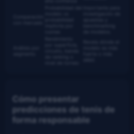
incorrectas con
confiados.
alta confianza
Probabilidad del
Importante para
modelo vs
investigación de
Comparación
probabilidad
apuestas y
con mercado
implícita por
benchmarking
cuotas
de modelos.
Rendimiento
Revela dónde el
por superficie,
Análisis por
modelo es más
circuito, banda
segmento
fuerte o más
de ranking o
débil.
nivel de torneo
Cómo presentar
predicciones de tenis de
forma responsable