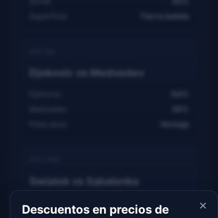
Sinner
42%
Superficie
Tierra batida
ATP 500
Djokovic vs Medvedev
Djokovic
64%
Medvedev
36%
Pista dura
Ventaja
WTA 1000
Swiatek vs Sabalenka
×
Descuentos en precios de
Swiatek
61%