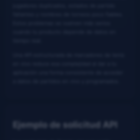
jugadores duplicados, estados de partido
faltantes y nombres de torneos poco fiables.
Estos problemas se vuelven más serios
cuando tu producto depende de datos en
tiempo real.
Una API estructurada de marcadores de tenis
en vivo reduce esa complejidad al dar a tu
aplicación una forma consistente de acceder
a datos de partidos en vivo y programados.
Ejemplo de solicitud API