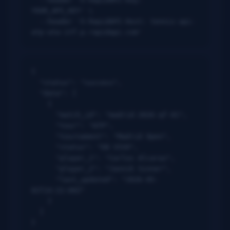
YOUR_API_KEY' \

  --header 'X-RapidAPI-Host: tennis-api-
atp-wta-itf.p.rapidapi.com'
{

  "status": "success",

  "data": [

    {

      "match_id": "madrid-2026-qf-01",

      "tour": "ATP",

      "tournament": "Madrid Open",

      "status": "EN VIVO",

      "player_1": "Carlos Alcaraz",

      "player_2": "Jannik Sinner",

      "last_updated": "2026-05-
02T14:22:00Z"

    }

  ]

}