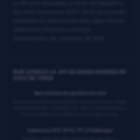
La API está disponible a través de RapidAPI y
devuelve respuestas REST JSON que pueden
integrarse en aplicaciones web, apps móviles,
dashboards internos y sistemas
automatizados de contenido de tenis.
QUÉ OFRECE LA API DE MARCADORES EN
VIVO DE TENIS
Marcadores de partidos en vivo
Recupera marcadores de partidos de tenis en vivo, estado
actual del partido, progresión por sets y actualizaciones a
nivel de juego para partidos profesionales activos.
Cobertura ATP, WTA, ITF y Challenger
Accede a datos del tenis profesional masculino y