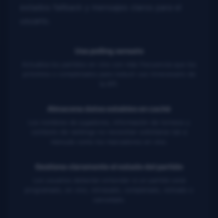
estados fallback y mensajes claros para el
usuario.
Usa polling sensato
Actualiza los partidos en vivo con más frecuencia que los
próximos o completados para reducir uso innecesario de
la API.
Almacena datos estables en caché
Los nombres de jugadores, información de torneos y
contexto de rankings no necesitan solicitarse tan a
menudo como los marcadores en vivo.
Gestiona claramente el estado del partido
Los usuarios deberían entender si un partido está
programado, en vivo, retrasado, completado, retirado o
cancelado.