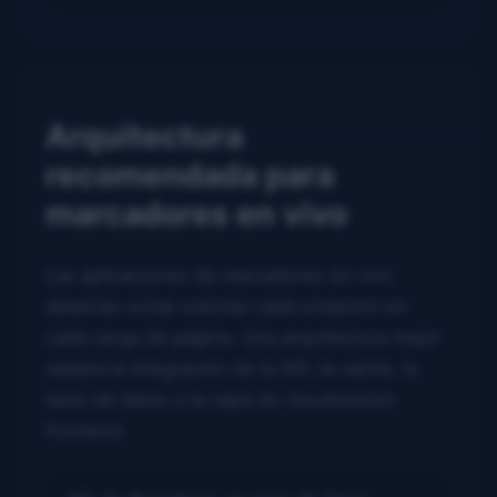
Arquitectura
recomendada para
marcadores en vivo
Las aplicaciones de marcadores en vivo
deberían evitar solicitar cada endpoint en
cada carga de página. Una arquitectura mejor
separa la integración de la API, la caché, la
base de datos y la capa de visualización
frontend.