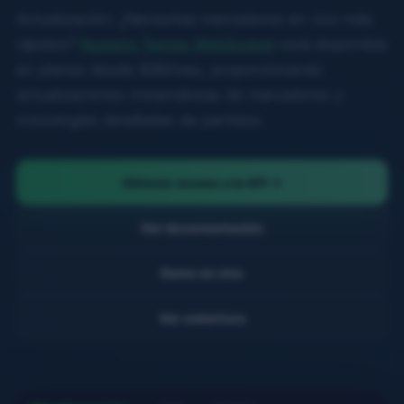
Actualización: ¿Necesitas marcadores en vivo más
rápidos?
Nuestro Tennis WebSocket
está disponible
en planes desde $99/mes, proporcionando
actualizaciones instantáneas de marcadores y
cronologías detalladas de partidos.
Obtener acceso a la API →
Ver documentación
Demo en vivo
Ver cobertura