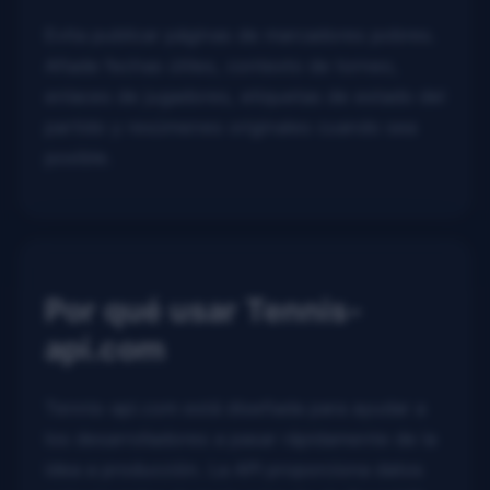
Evita publicar páginas de marcadores pobres.
Añade fechas útiles, contexto de torneo,
enlaces de jugadores, etiquetas de estado del
partido y resúmenes originales cuando sea
posible.
Por qué usar Tennis-
api.com
Tennis-api.com está diseñada para ayudar a
los desarrolladores a pasar rápidamente de la
idea a producción. La API proporciona datos