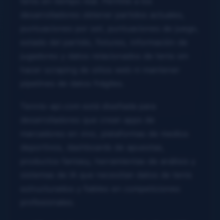
tenis en tiempo real. Permite a los
desarrolladores obtener partidos actuales,
puntuaciones por set, puntuaciones de juego,
estado del partido, fixtures, información de
jugadores y datos relacionados de tenis sin
hacer scraping de sitios web ni mantener
pipelines de datos frágiles.
Tennis-api.com está diseñada para
desarrolladores que crean apps de
marcadores en vivo, plataformas de medios
deportivos, dashboards de apuestas,
productos fantasy, herramientas de análisis y
sistemas de IA que necesitan datos de tenis
estructurados y fiables en competiciones
profesionales.