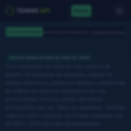
Precios
nis ofrece nuestras funcionalidades.
Contacta con nosotros
para un
ACTUALIZACIONES
API DE MARCADORES EN VIVO DE TENIS
Crea marcadores de tenis en vivo, centros de
partido, herramientas de apuestas, páginas de
medios deportivos, productos fantasy y plataformas
de análisis de tenis con marcadores en vivo
estructurados, fixtures, estado del partido,
puntuaciones por set, datos de jugadores, rankings,
registros H2H y contexto de torneos mediante una
API REST JSON fácil para desarrolladores.