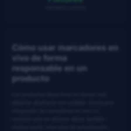
Calendarios y partidos
Cómo usar marcadores en
vivo de forma
responsable en un
producto
Los productos deportivos en tiempo real
deberían diseñarse con cuidado. Una buena
integración de marcadores en vivo no
consiste solo en obtener datos; también
implica caché, intervalos de actualización,