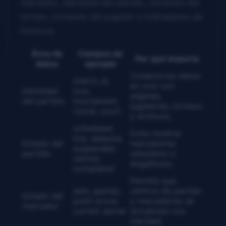
marcador, identidad del partido, contexto del
torneo, contexto del jugador e indicadores de
frescura.
Área de
Campos de
Por qué importa
datos
ejemplo
Conecta los datos
match_id,
en vivo con
Identidad
tour,
páginas,
del partido
tournament,
jugadores, torneos
round, court
y archivos.
scheduled,
Evita mostrar
live, delayed,
Estado del
marcadores
suspended,
partido
obsoletos o
retired,
engañosos.
completed
Permite que
sets, games,
centros de partido
Estado del
point score,
y marcadores se
marcador
current server
actualicen con
claridad.