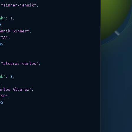
 
"sinner-jannik"
,

nk"
: 
1
,

0
,

annik Sinner"
,

ITA"
,

35
 
"alcaraz-carlos"
,

nk"
: 
3
,

1
,

arlos Alcaraz"
,

ESP"
,

55