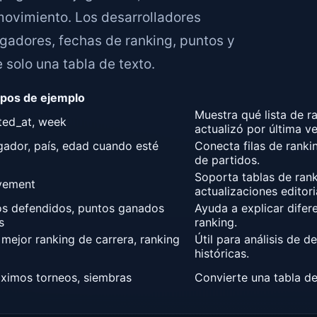
movimiento. Los desarrolladores
ugadores, fechas de ranking, puntos y
Your message
solo una tabla de texto.
pos de ejemplo
Muestra qué lista de 
ated_at, week
actualizó por última ve
gador, país, edad cuando esté
Conecta filas de ranki
de partidos.
Soporta tablas de rank
ovement
actualizaciones editori
os defendidos, puntos ganados
Ayuda a explicar difer
s
ranking.
EN
ES
FR
PT
DE
 mejor ranking de carrera, ranking
Útil para análisis de d
históricas.
óximos torneos, siembras
Convierte una tabla de