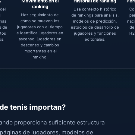
A
Movimiento en el
Historial de ranking
Per
ranking
del
Usa contexto histórico
Co
Haz seguimiento de
l
de rankings para análisis,
pe
cómo se mueven los
inas
modelos de predicción,
naci
jugadores con el tiempo
s de
estudios de desarrollo de
de
Descuentos en precios de Tennis-
e identifica jugadores en
ctos
jugadores y funciones
H2
ascenso, jugadores en
os.
editoriales.
api.com
descenso y cambios
importantes en el
Envíanos un mensaje sobre tus requisitos:
ranking.
Your name
Your email
de tenis importan?
ando proporciona suficiente estructura
Whatsapp Number
, páginas de jugadores, modelos de