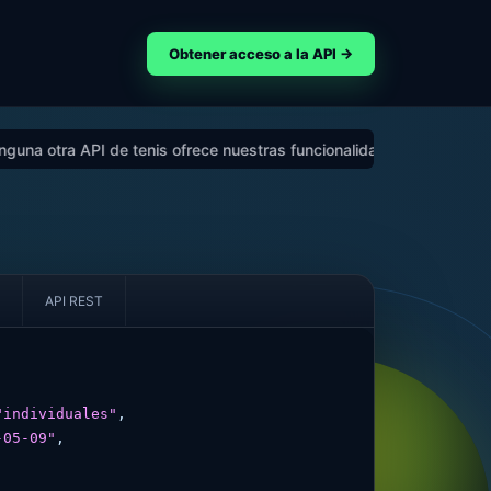
Obtener acceso a la API →
 API de tenis ofrece nuestras funcionalidades.
Contacta con nosotr
API REST
"individuales"
,

-05-09"
,
