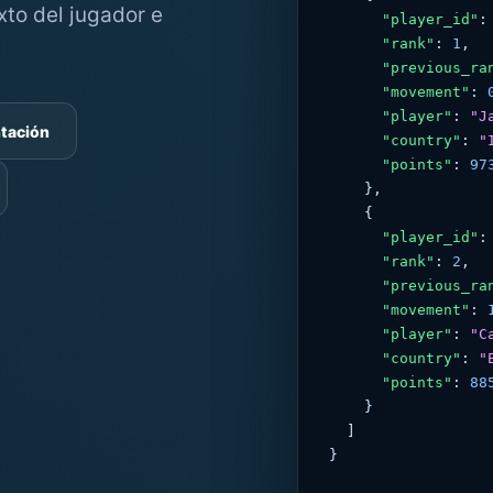
xto del jugador e
"player_id"
:
"rank"
: 
1
,

"previous_ra
"movement"
: 
"player"
: 
"J
tación
"country"
: 
"
"points"
: 
97
    },

    {

"player_id"
:
"rank"
: 
2
,

"previous_ra
"movement"
: 
"player"
: 
"C
"country"
: 
"
"points"
: 
88
    }

  ]

}