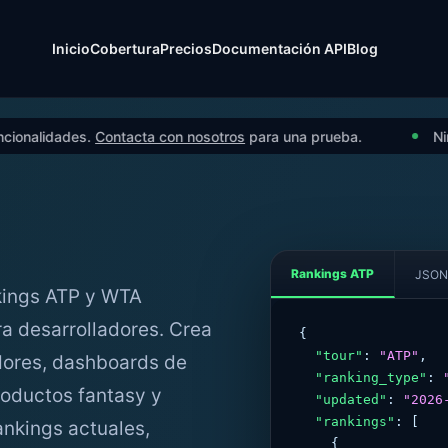
Inicio
Cobertura
Precios
Documentación API
Blog
des.
Contacta con nosotros
para una prueba.
Ninguna otra
Rankings ATP
JSON
kings ATP y WTA
a desarrolladores. Crea
{

"tour"
: 
"ATP"
,

adores, dashboards de
"ranking_type"
: 
roductos fantasy y
"updated"
: 
"2026
"rankings"
: [

ankings actuales,
    {
