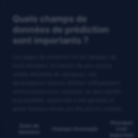
Quels champs de
données de prédiction
sont importants ?
Les pages de prédiction et les tableaux de
bord d’analyse ont besoin de plus qu’une
simple étiquette de vainqueur. Les
développeurs doivent afficher suffisamment
d’informations pour expliquer ce que signifie
la probabilité, quand elle a été générée et
quels facteurs tennis ont été pris en compte.
Pourquoi
Zone de
Champs d’exemple
c’est
données
important
Relie la