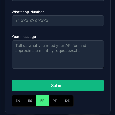
Whatsapp Number
WTA 1000
Swiatek vs Sabalenka
Your message
Swiatek
61%
Sabalenka
39%
Forme sur terre battue
Solide
ATP Challenger
Shelton vs Fils
Shelton
53%
EN
ES
FR
PT
DE
Fils
47%
Tendance
Match équilibré