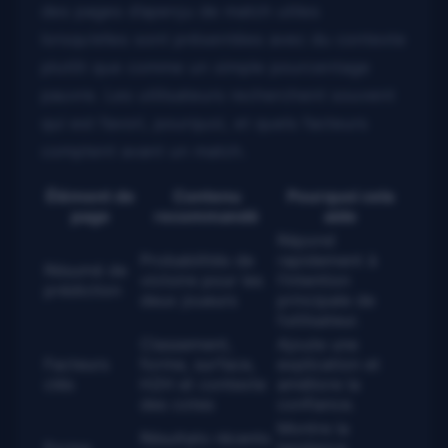
lorsqu’elles sont présentées avec du contexte
plutôt que comme un simple pourcentage
pauvre. Les utilisateurs recherchent souvent
qui est favori, pourquoi, et quels facteurs
comptent avant un match.
Élément de
Contenu
Pourquoi cela
page
recommandé
aide
Répond
Probabilités de
rapidement à
Résumé de
victoire pour les
l’intention
prédiction
deux joueurs
principale de
l’utilisateur.
Classement,
Ajoute une
Facteurs
forme, surface,
explication et
clés
H2H et contexte
améliore la
des cotes
confiance.
Montre la
Résultats récents
Forme
tendance
et performance