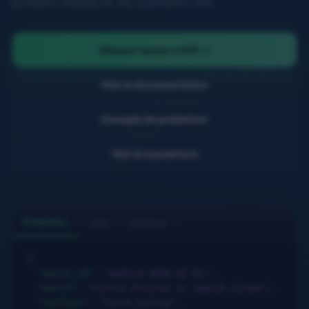
Obtenir l’accès à l’API →
Voir la documentation
Exemple de prédiction
Voir la couverture
Prédictions
JSON
Analytique
{

"match_id"
: 
"madrid-2026-qf-01"
,

"match"
: 
"Carlos Alcaraz vs Jannik Sinner"
,

"surface"
: 
"Terre battue"
,

"prediction_generated_at"
: 
"2026-05-