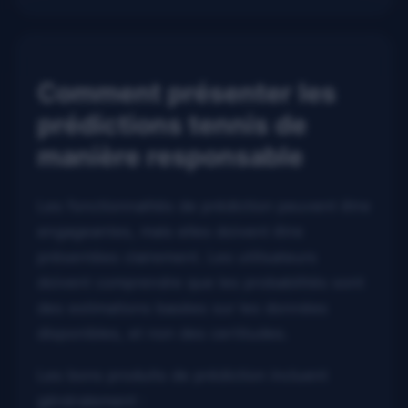
Comment présenter les
prédictions tennis de
manière responsable
Les fonctionnalités de prédiction peuvent être
engageantes, mais elles doivent être
présentées clairement. Les utilisateurs
doivent comprendre que les probabilités sont
des estimations basées sur les données
disponibles, et non des certitudes.
Les bons produits de prédiction incluent
généralement :