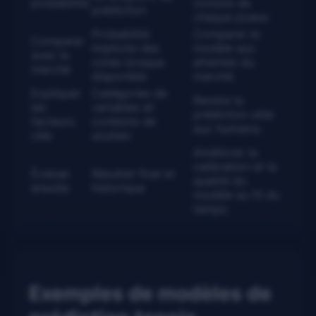
chaque joueur.
Probabilité
Comparer le
Comparer
implicite des
modèle aux
avec le
cotes lorsque
attentes du
marché
disponible
marché.
Expliquer
Catégories de
Rendre la
les
variables et
prédiction utile
facteurs
contexte de
aux humains.
clés
soutien
Améliorer la
calibration et la
Évaluer
Résultat final et
qualité du
ensuite
historique
modèle au fil du
temps.
Exemples de modèles de
prédiction tennis