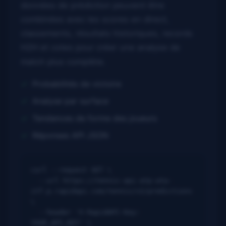
combinées avec les scores en direct,
classements, résultats historiques, records
H2H et cotes pour créer une analyse de
match plus complète.
Probabilités de victoire
Analyse par surface
Tendances de forme des joueurs
Réponses API JSON
curl --request GET \

  --url https://tennis-api-atp-wta-
itf.p.rapidapi.com/tennis/v2/predictions 
\

  --header 'X-RapidAPI-Key: 
YOUR_API_KEY' \

  --header 'X-RapidAPI-Host: tennis-api-