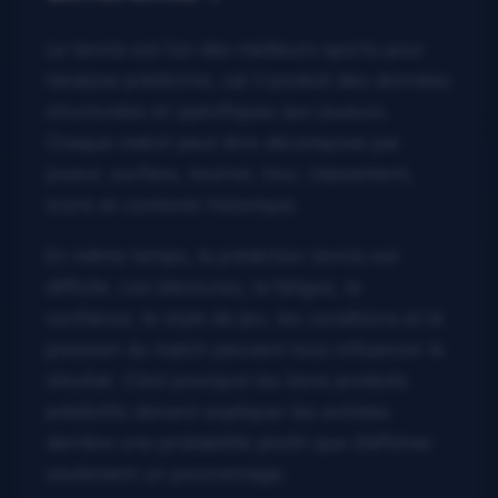
Le tennis est l’un des meilleurs sports pour
l’analyse prédictive, car il produit des données
structurées et spécifiques aux joueurs.
Chaque match peut être décomposé par
joueur, surface, tournoi, tour, classement,
score et contexte historique.
En même temps, la prédiction tennis est
difficile. Les blessures, la fatigue, la
confiance, le style de jeu, les conditions et la
pression du match peuvent tous influencer le
résultat. C’est pourquoi les bons produits
prédictifs doivent expliquer les entrées
derrière une probabilité plutôt que d’afficher
seulement un pourcentage.