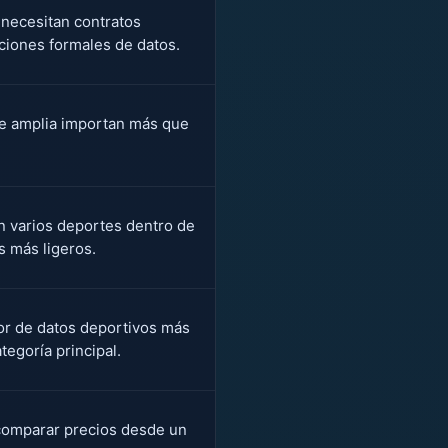
necesitan contratos
ciones formales de datos.
rte amplia importan más que
n varios deportes dentro de
s más ligeros.
or de datos deportivos más
tegoría principal.
 comparar precios desde un