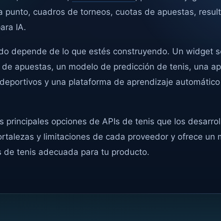
a punto, cuadros de torneos, cuotas de apuestas, result
ara IA.
do depende de lo que estés construyendo. Un widget se
Descuentos en precios de Tennis-
api.com
 de apuestas, un modelo de predicción de tenis, una apl
deportivos y una plataforma de aprendizaje automático 
Envíanos un mensaje sobre tus requisitos:
Your name
s principales opciones de APIs de tenis que los desarro
fortalezas y limitaciones de cada proveedor y ofrece un
os de tenis adecuada para tu producto.
Your email
Whatsapp Number