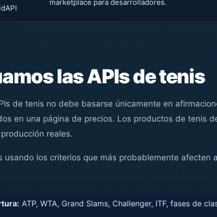
marketplace para desarrolladores.
idAPI
amos las APIs de tenis
PIs de tenis no debe basarse únicamente en afirmacion
dos en una página de precios. Los productos de tenis d
 producción reales.
 usando los criterios que más probablemente afecten a
tura:
ATP, WTA, Grand Slams, Challenger, ITF, fases de clas