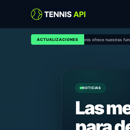
Ninguna otra API de tenis ofrece nuestras funcionalidad
ACTUALIZACIONES
NOTICIAS
Las me
para d