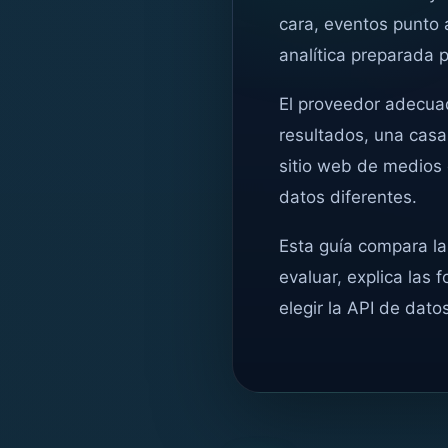
cara, eventos punto 
analítica preparada p
El proveedor adecua
resultados, una casa
sitio web de medios 
datos diferentes.
Esta guía compara la
evaluar, explica las 
elegir la API de dat