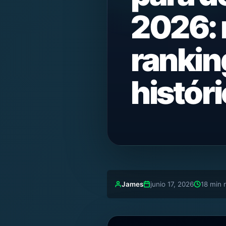
2026: 
rankin
histór
James
junio 17, 2026
18 min 