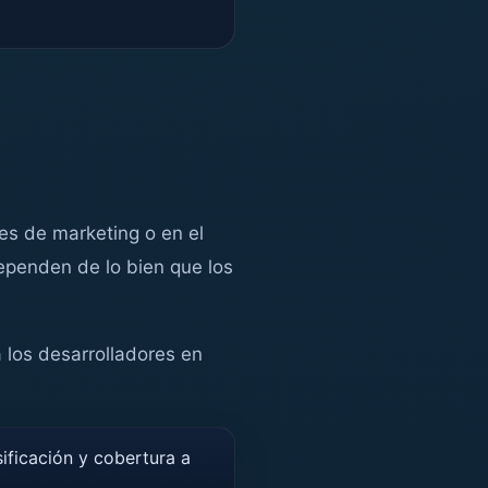
es de marketing o en el
ependen de lo bien que los
 los desarrolladores en
ificación y cobertura a