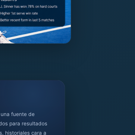
 una fuente de
ados para resultados
s, historiales cara a