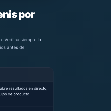
enis por
. Verifica siempre la
cios antes de
ubre resultados en directo,
flujos de producto