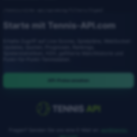
/tennis/v2/ms-api/upcoming/filters/{type}
Starte mit Tennis-API.com
Erhalte Zugriff auf Live-Scores, Spielpläne, WebSocket-
Updates, Quoten, Prognosen, Rankings,
Spielerstatistiken, H2H, gefilterte Matchhistorie und
Punkt-für-Punkt-Tennisdaten.
API-Preise ansehen
Fragen? Senden Sie uns eine E-Mail an:
api@tennis-
api.com