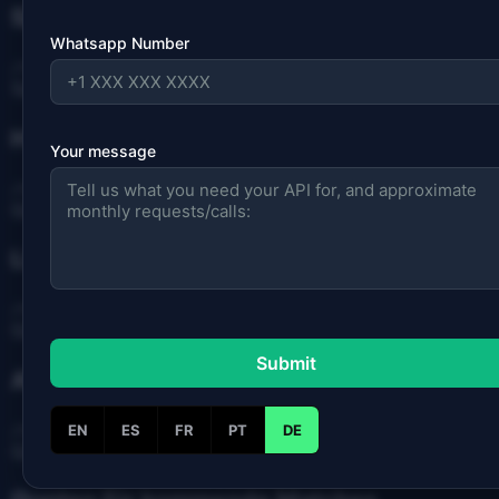
Spielpläne nach Spieler
Whatsapp Number
/tennis/v2/{type}/fixtures/player/{playerId}
Spielplan API
H2H-Spielpläne
Your message
/tennis/v2/{type}/fixtures/h2h/{player1Id}/{player2Id}
Quoten API
Live-Quotenübersicht
/tennis/v2/extend/api/odds/summary/{eventId}
Quoten API
Aktuelle Quoten
EN
ES
FR
PT
DE
/tennis/v2/extend/api/event/recent-odds/get/{eventId}
Quoten API