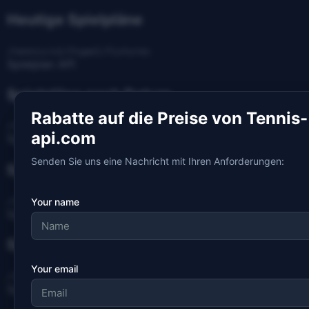
Heutige Spielpläne
/tennis/v2/{type}/fixtures
Spielplan API
Spielpläne nach Datum
Rabatte auf die Preise von Tennis-
/tennis/v2/{type}/fixtures/{date}
api.com
Spielplan API
Senden Sie uns eine Nachricht mit Ihren Anforderungen:
Spielpläne nach Datumsbereich
/tennis/v2/{type}/fixtures/{startdate}/{enddate}
Your name
Spielplan API
Spielpläne nach Turnier
Your email
/tennis/v2/{type}/fixtures/tournament/{tournamentId}
Spielplan API