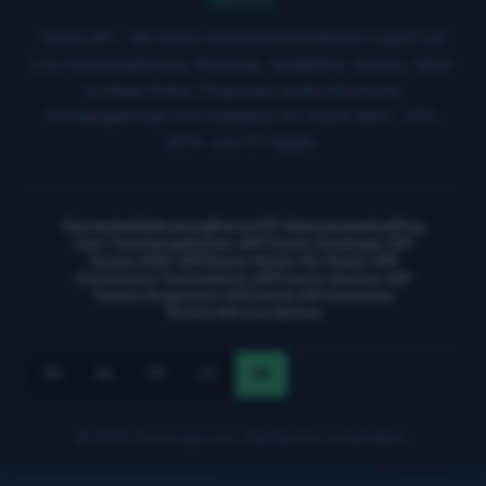
Tennis API – Wir bieten entwicklerfreundlichen Zugriff auf
Live-Tennisergebnisse, Rankings, Spielpläne, Quoten, Head-
to-Head-Daten, Prognosen sowie historische
Tennisergebnisse und Statistiken für Grand-Slam-, ATP-,
WTA- und ITF-Spiele.
Startseite
Abdeckung
Preise
API-Dokumentation
Blog
Live-Tennisergebnisse-API
Tennis-Rankings-API
Tennis-H2H-API
Tennis-Punkt-für-Punkt-API
Historische Tennisdaten-API
Tennis-Quoten-API
Tennis-Prognosen-API
Tennis API Examples
Tennis API Live Demos
EN
ES
FR
PT
DE
© 2026 Tennis-api.com. Alle Rechte vorbehalten.