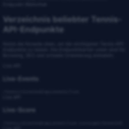
Endpunkt-Bibliothek
Verzeichnis beliebter Tennis-
API-Endpunkte
Nutze die Konsole oben, um die wichtigsten Tennis-API-
Endpunkte zu testen. Die Endpunktkarten unten sind für
Browsing, SEO und schnelle Orientierung enthalten.
Live API
Live-Events
/tennis/v2/extend/api/events/live
Live API
Live-Score
/tennis/v2/extend/api/event/live-score/get/{eventId}
Live API