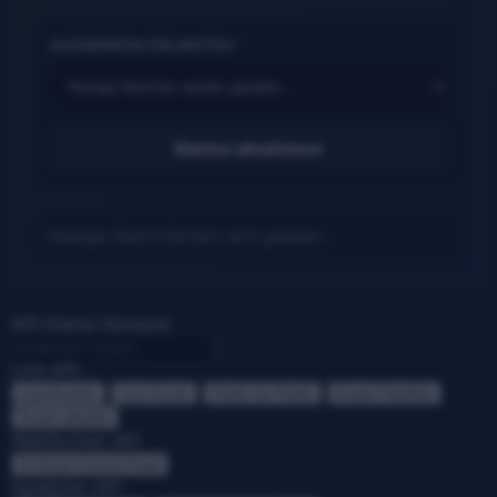
AUSGEWÄHLTES MATCH
Matches aktualisieren
Heutiger Match-Kontext wird geladen…
API-Demo-Konsole
Live API
Live-Events
Live-Score
Punkt für Punkt
Event-Timeline
Event abrufen
WebSocket API
Echtzeit-Socket-Feed
Spielplan API