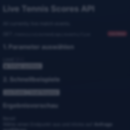
Live Tennis Scores API
All currently live match events.
GET
Live-Demo
/tennis/v2/extend/api/events/live
1. Parameter auswählen
Limit
▶ Anfrage ausführen
2. Schnellbeispiele
Live Events
Small Response
Ergebnisvorschau
Bereit
Wähle einen Endpunkt aus und klicke auf
Anfrage
ausführen
.