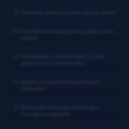
Resultados claros da partida: vitória ou derrota
Pontuação estruturada: pontos, games, sets e
partidas
Diferenças por superfície: saibro, grama,
quadra dura e condições indoor
Grandes arquivos históricos de muitas
temporadas
Atualizações frequentes de rankings e
evolução dos jogadores