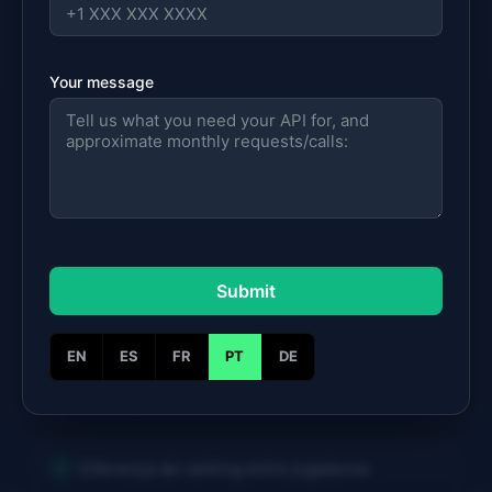
Principais grupos de
características
Your message
1. Rankings ATP e WTA
Os rankings são um bom ponto de partida porque
representam a posição oficial do jogador e seu
desempenho de longo prazo. No entanto, rankings
sozinhos não são suficientes.
Características úteis de ranking incluem:
EN
ES
FR
PT
DE
Ranking atual
Diferença de ranking entre jogadores