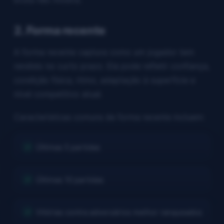
2. Forma recente
A forma recente captura como um jogador tem
rendido no curto prazo. Ela pode refletir confiança,
condição física, ritmo, adaptação à superfície e
nível competitivo atual.
Características comuns de forma recente incluem:
Últimas 5 partidas
Últimas 10 partidas
Vitórias contra adversários melhor ranqueados