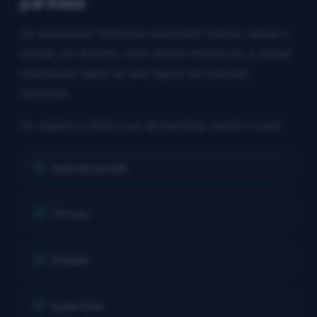
partidas
Os resultados históricos permitem treinar, testar e
validar um modelo. Sem dados históricos, é quase
impossível saber se sua lógica de previsão
funciona.
Os registros históricos de partidas devem incluir:
Data da partida
Torneio
Rodada
Superfície