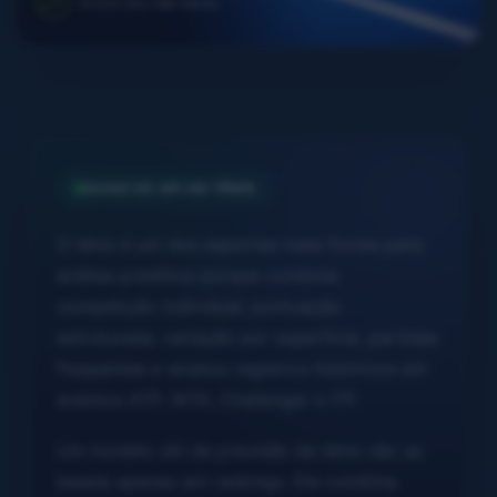
GUIAS DE API DE TÊNIS
O tênis é um dos esportes mais fortes para
análise preditiva porque combina
competição individual, pontuação
estruturada, variação por superfície, partidas
frequentes e amplos registros históricos em
eventos ATP, WTA, Challenger e ITF.
Um modelo útil de previsão de tênis não se
baseia apenas em rankings. Ele combina