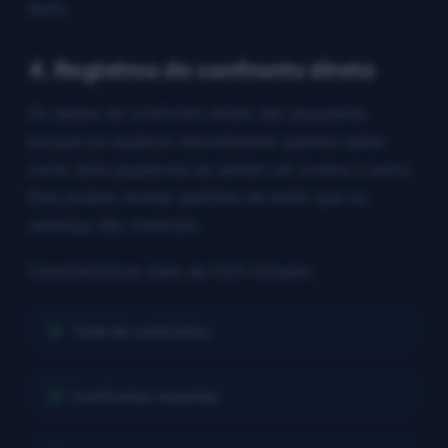
lento.
4. Registros de confronto direto
Os dados de confronto direto são populares
porque os usuários naturalmente querem saber
como dois jogadores se saíram um contra o outro.
Eles podem revelar padrões de estilo que os
rankings não mostram.
Características úteis de H2H incluem:
Total de confrontos
Confrontos recentes