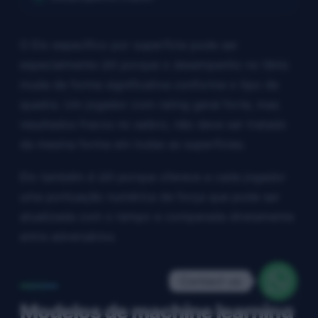
O Elo específico por superfície pode ser
especialmente útil porque o desempenho no tênis
muda de forma significativa conforme o tipo de
quadra. Um jogador com rating geral forte, mas
resultados fracos no saibro, não deve ser tratado
da mesma forma em todas as superfícies.
Elo também é útil porque oferece a cada jogador
uma pontuação numérica de força que pode ser
atualizada com o tempo e comparada diretamente
entre adversários.
Contact us
Modelos de machine learning