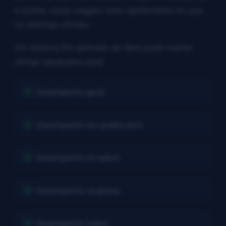
e muitas vezes reagem mais rapidamente do que
os rankings oficiais.
Um sistema Elo aplicado ao tênis pode manter
ratings separados para:
Desempenho geral
Desempenho em quadra dura
Desempenho no saibro
Desempenho na grama
Desempenho indoor