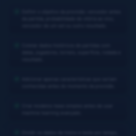
Definir o objetivo da previsão: vencedor antes
da partida, probabilidade de vitória ao vivo,
vencedor de um set ou outro resultado.
Coletar dados históricos de partidas com
datas, jogadores, torneio, superfície, rodada e
resultado.
Adicionar apenas características que seriam
conhecidas antes do momento da previsão.
Criar modelos-base simples antes de usar
machine learning avançado.
Dividir os dados de treino e teste por tempo,