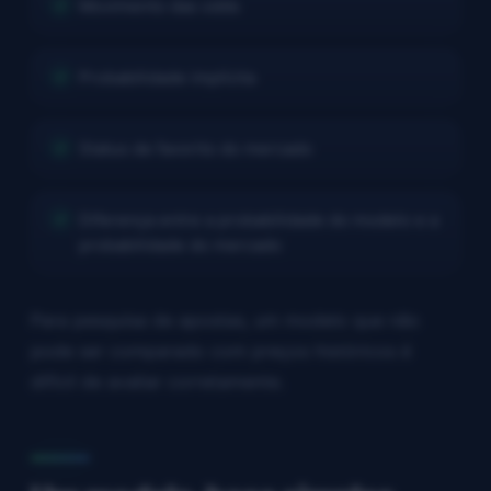
Movimento das odds
Probabilidade implícita
Status de favorito do mercado
Diferença entre a probabilidade do modelo e a
probabilidade do mercado
Para pesquisa de apostas, um modelo que não
pode ser comparado com preços históricos é
difícil de avaliar corretamente.