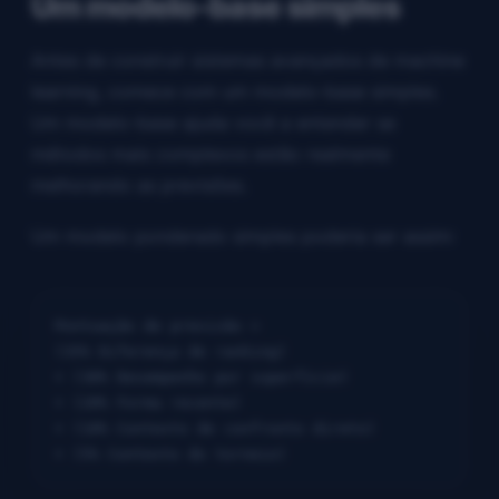
Um modelo-base simples
Antes de construir sistemas avançados de machine
learning, comece com um modelo-base simples.
Um modelo-base ajuda você a entender se
métodos mais complexos estão realmente
melhorando as previsões.
Um modelo ponderado simples poderia ser assim:
Pontuação de previsão =

(35% Diferença de ranking)

+ (30% Desempenho por superfície)

+ (20% Forma recente)

+ (10% Contexto de confronto direto)
