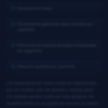
Desempenho indoor
Percentual de games de saque vencidos por
superfície
Percentual de quebras de saque conquistadas
por superfície
Rating Elo ajustado por superfície
Um especialista em saibro pode ser subestimado
por um modelo que usa apenas o ranking geral.
Um grande sacador pode ser mais perigoso em
quadras indoor ou na grama do que em um saibro