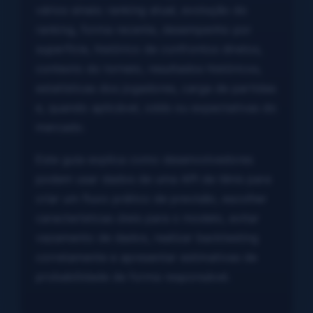
vários sinais: ranking atual, evolução do
ranking, forma recente, desempenho por
superfície, histórico de confrontos diretos,
contexto do torneio, resultados históricos,
estatísticas dos jogadores, carga de partidas
e, quando aplicável, odds ou expectativas do
mercado.
Este guia explica como desenvolvedores
podem usar dados de uma API de tênis para
criar um fluxo prático de previsão, escolher
características úteis para o modelo, evitar
vazamento de dados, realizar backtesting
corretamente e apresentar estimativas de
probabilidade de forma responsável.