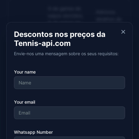
% de games de
Adiciona
saque vencidos,
detalhes de
% de games de
Estatísticas
desempenho
×
devolução
Descontos nos preços da
dos
além dos
vencidos, aces,
jogadores
registros de
Tennis-api.com
duplas faltas,
vitórias e
histórico em tie-
Envie-nos uma mensagem sobre os seus requisitos:
derrotas.
breaks
Your name
Dias desde a
Ajuda a
última partida,
considerar a
Calendário
partidas nos
fadiga e a
e carga de
últimos 7 dias,
carga física
partidas
Your email
transição de
de curto
viagem/torneio
prazo.
Whatsapp Number