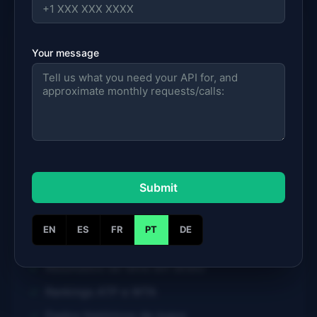
Your message
Exemplo de pedido à API
ATP & WTA
Obtenha dados de ténis ATP e WTA através
de endpoints API REST usando RapidAPI. Os
dados podem ser usados para páginas de
resultados em direto, secções de rankings,
perfis de jogadores, hubs de torneios,
sistemas de previsão e dashboards de
EN
ES
FR
PT
DE
análise.
Resultados de ténis em direto
Rankings ATP e WTA