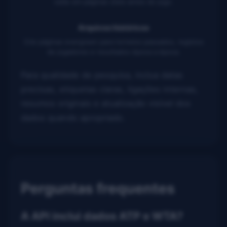
Combine rankings, forma, H2H, superfície e contexto de
odds em páginas úteis antes do jogo.
Arquivos históricos
Crie páginas evergreen para torneios passados, registos
de jogadores e resultados época a época.
Para qualidade de pesquisa, inclua datas
precisas, etiquetas claras, ligações internas,
resumos originais e atualização visível dos
dados quando apropriado.
Perguntas frequentes
A API inclui dados ATP e WTA?