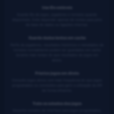
Use IDs estáveis
Guarde IDs de jogos, jogadores e torneios quando
disponíveis. Evite depender apenas de nomes para joins
de base de dados ou ligações internas.
Guarde dados lentos em cache
Perfis de jogadores, resultados históricos e metadados de
torneios normalmente podem ser guardados em cache
durante mais tempo do que resultados de jogos em
direto.
Priorize jogos em direto
Consulte jogos ativos com mais frequência do que jogos
programados ou concluídos para gerir a utilização da API
de forma eficiente.
Trate os estados dos jogos