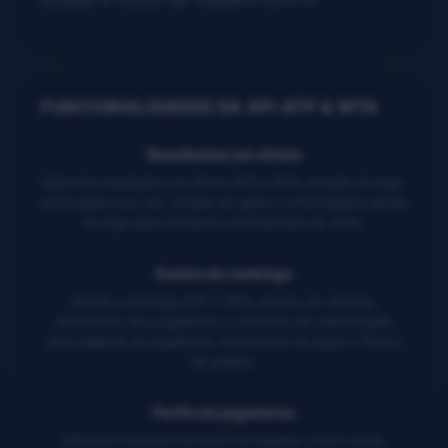
análise e fluxos de trabalho com IA.
FUNCIONALIDADES DA API ATP & WTA
Resultados em direto
Obtenha resultados em direto ATP e WTA, estado do jogo,
pontuações por set, estado do game e informações atuais
do jogo para produtos profissionais de ténis.
Dados de rankings
Aceda a rankings ATP e WTA, pontos de ranking,
movimento dos jogadores e contexto de classificação
para páginas de jogadores, antevisões de jogos e fluxos
de análise.
Perfis de jogadores