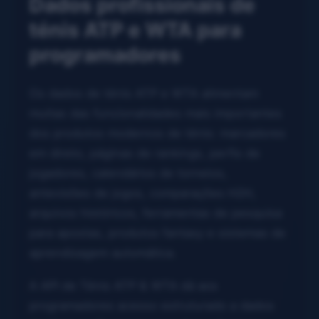
Dados profissionais de
ténis ATP e WTA para
programadores
Os dados de ténis ATP e WTA alimentam
muitas das funcionalidades mais importantes
dos produtos modernos de ténis: marcadores
em direto, páginas de rankings, perfis de
jogadores, calendários de torneios,
antevisões de jogos, comparações H2H,
arquivos históricos, ferramentas de pesquisa
para apostas, produtos fantasy e sistemas de
aprendizagem automática.
A API de Ténis ATP & WTA dá aos