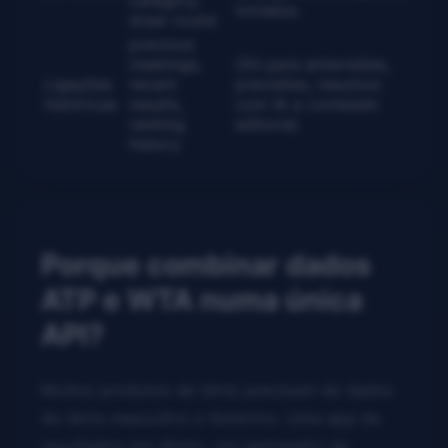
surface,
do torneio
de jogo e aos hubs de
category,
torneios.
draw round
previous
meetings,
Útil para antevisões,
Ligações
recent
previsões, resumos
históricas
results,
com IA e conteúdo
ranking
editorial.
history
Porque combinar dados
ATP e WTA numa única
API?
Muitos produtos de ténis precisam de dados
do ténis masculino e feminino. Uma app de