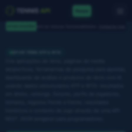
Preços
tem as nossas funcionalidades.
Contacte-nos
para uma avaliação.
ATUALIZAÇÕES
API DE TÉNIS ATP & WTA
Crie aplicações de ténis, páginas de media
desportivos, ferramentas de pesquisa para apostas,
dashboards de análise e produtos de ténis com IA
usando dados estruturados ATP e WTA: resultados
em direto, rankings, fixtures, perfis de jogadores,
torneios, registos frente a frente, resultados
históricos e contexto de jogo através de uma API
REST JSON amigável para programadores.