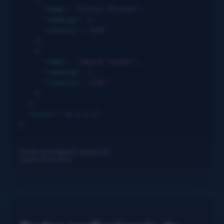
    {

"name"
: 
"Carlos Alcaraz"
,

"ranking"
: 
2
,

"country"
: 
"ESP"
    },

    {

"name"
: 
"Jannik Sinner"
,

"ranking"
: 
1
,

"country"
: 
"ITA"
    }

  ],

"score"
: 
"6-4 3-2"
}
Família de endpoints: /tennis/v2/
Dados ATP & WTA