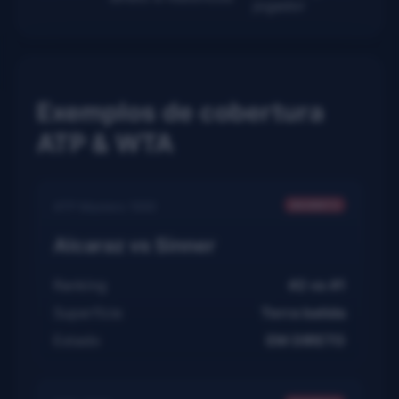
com IA
de um jogo ou
direto e históricos
jogador
Exemplos de cobertura
ATP & WTA
ATP Masters 1000
EM DIRETO
Alcaraz vs Sinner
Ranking
#2 vs #1
Superfície
Terra batida
Estado
EM DIRETO