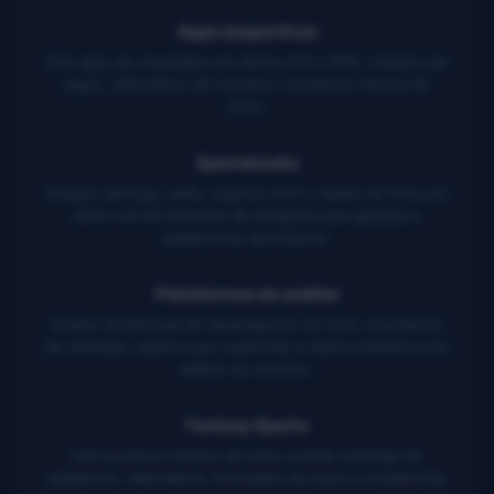
Apps desportivas
Crie apps de resultados em direto ATP e WTA, trackers de
jogos, calendários de torneios e produtos móveis de
ténis.
Sportsbooks
Integre rankings, odds, registos H2H e dados de ténis em
direto em ferramentas de pesquisa para apostas e
plataformas sportsbook.
Plataformas de análise
Analise tendências de desempenho no ténis, movimento
de rankings, registos por superfície e dados preditivos em
ambos os circuitos.
Fantasy Sports
Crie produtos fantasy de ténis usando rankings de