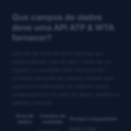
Que campos de dados
deve uma API ATP & WTA
fornecer?
Uma API de ténis útil deve oferecer aos
programadores mais do que o nome de um
jogador e o resultado final. Produtos em
produção precisam de campos estáveis que
suportem renderização de páginas, cache,
armazenamento em base de dados, análises e
ligações internas.
Área de
Campos de
Porque é importante
dados
exemplo