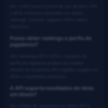
Sim. A API suporta casos de uso de ténis ATP
e WTA, incluindo resultados em direto,
rankings, torneios, registos H2H e dados
históricos.
Posso obter rankings e perfis de
jogadores?
Sim. Rankings ATP e WTA e contexto de
perfis de jogadores podem ser usados
através de endpoints API e ligados a jogos em
direto e resultados históricos.
A API suporta resultados de ténis
em direto?