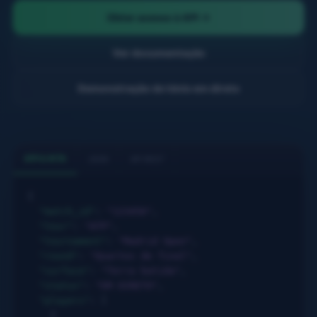
Obter acesso à API →
Ver documentação
Demonstração de ténis em direto
ATP & WTA
JSON
API REST
{

"match_id"
: 
"123456"
,

"tour"
: 
"ATP"
,

"tournament"
: 
"Madrid Open"
,

"round"
: 
"Quartos de final"
,

"surface"
: 
"Terra batida"
,

"status"
: 
"EM DIRETO"
,

"players"
: [
