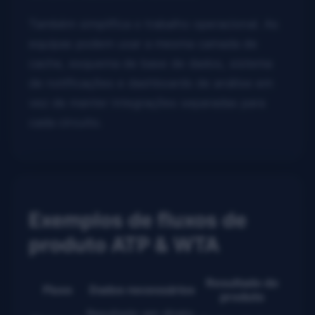
no ténis masculino e feminino.
Também simplifica o trabalho operacional. As
equipas podem usar a mesma camada de
cache, esquema de base de dados, sistema
de notificações e dashboards de análise em
vez de manter integrações separadas para
cada circuito.
Exemplos de fluxos de
produto ATP & WTA
Resultado do
Fluxo
Dados necessários
produto