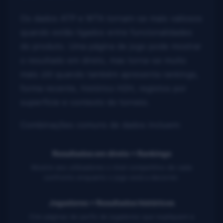
de ténis
Os dados ATP e WTA tornam-se mais valiosos
quando estão ligados entre funcionalidades
do produto. Uma página de jogo pode mostrar
o resultado em direto, mas torna-se muito
mais útil quando também apresenta rankings,
forma recente, histórico H2H, registos por
superfície e contexto do torneio.
Combinações comuns de dados incluem:
Resultados em direto + Rankings
Mostre aos utilizadores o nível competitivo de cada
confronto enquanto o jogo está a decorrer.
Jogadores + Resultados históricos